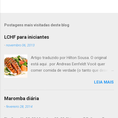
Postagens mais visitadas deste blog
LCHF para iniciantes
-
novembro 06, 2013
Artigo traduzido por Hilton Sousa. O original
está aqui . por Andreas Eenfeldt Você quer
comer comida de verdade (o tanto que desejar)
e melhorar sua saúde e peso ? Pode soar
LEIA MAIS
"bom demais para ser verdade", mas LCHF (low
carb, high fat - pouco carboidrato, muita
gordura) é um método que tem sido usado há
Maromba diária
150 anos. Agora, a ciência moderna lhe dá
-
fevereiro 28, 2014
suporte com provas de que funciona. Não é
preciso pesar sua comida, nem contar calorias,