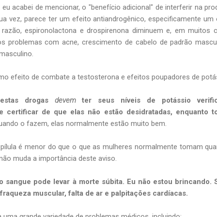
u acabei de mencionar, o "benefício adicional" de interferir na pr
sua vez, parece ter um efeito antiandrogênico, especificamente um 
a razão, espironolactona e drospirenona diminuem e, em muitos 
s problemas com acne, crescimento de cabelo de padrão mascul
masculino.
o efeito de combate a testosterona e efeitos poupadores de potá
estas drogas
devem
ter seus níveis de potássio verifi
 certificar de que elas não estão desidratadas, enquanto 
quando o fazem, elas normalmente estão muito bem.
a pílula é menor do que o que as mulheres normalmente tomam qu
não muda a importância deste aviso.
 sangue pode levar à morte súbita. Eu não estou brincando. S
 fraqueza muscular, falta de ar e palpitações cardíacas.
a uma grande variedade de problemas médicos, incluindo: