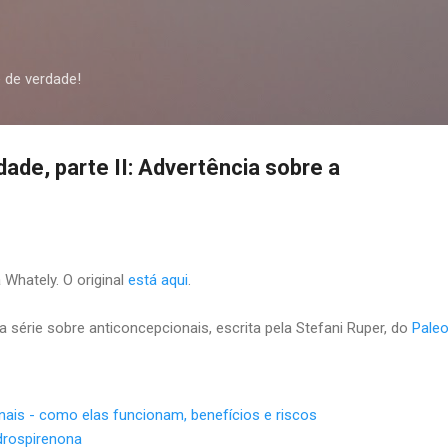
Pular para o conteúdo principal
 de verdade!
dade, parte II: Advertência sobre a
 Whately. O original
está aqui
.
a série sobre anticoncepcionais, escrita pela Stefani Ruper, do
Paleo
onais - como elas funcionam, benefícios e riscos
drospirenona