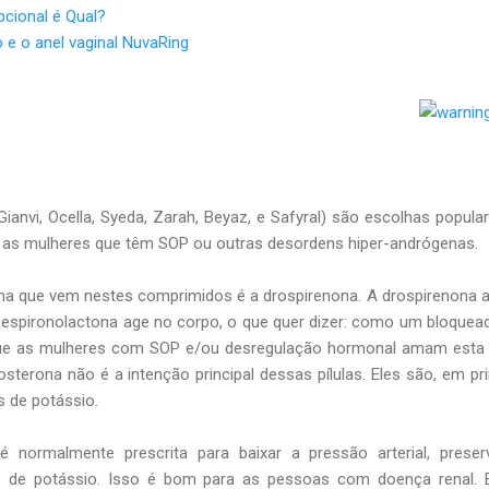
pcional é Qual?
 e o anel vaginal NuvaRing
nvi, Ocella, Syeda, Zarah, Beyaz, e Safyral) são escolhas popula
a as mulheres que têm SOP ou outras desordens hiper-andrógenas.
ona que vem nestes comprimidos é a drospirenona. A drospirenona 
spironolactona age no corpo, o que quer dizer: como um bloquea
que as mulheres com SOP e/ou desregulação hormonal amam esta p
osterona não é a intenção principal dessas pílulas. Eles são, em pr
s de potássio.
é normalmente prescrita para baixar a pressão arterial, prese
s de potássio. Isso é bom para as pessoas com doença renal. 