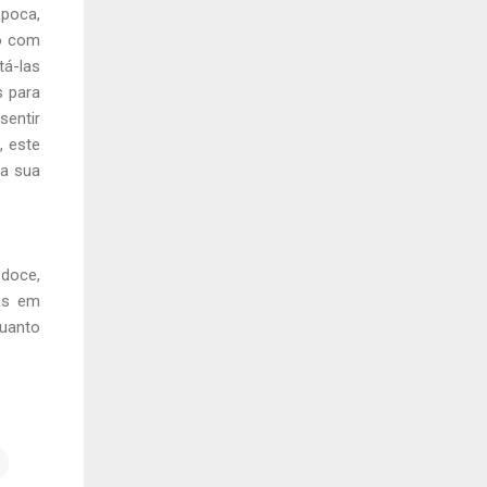
época,
ro com
tá-las
 para
entir
, este
ra sua
 doce,
cas em
quanto