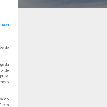
res de
age da
dor de
ílula.
imeiro
rvando
E tem