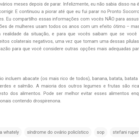
ários meses depois de parar. Infelizmente, eu não sabia disso na 
rrigir. E continuou a piorar até que eu fui parar no Pronto Socor
ves. Eu compartilho essas informações com vocês NÃO para assus
hões de mulheres usam todos os anos com um efeito ótimo – mas
 realidade da situação, e para que vocês saibam que se você s
eitos colaterais negativos, uma vez que tomam uma dessas pílulas
razão para que você considere outras opções mais adequadas pa
o incluem abacate (os mais rico de todos), banana, batata, batata
verdes e salmão. A maioria dos outros legumes e frutas são ri
esto dos alimentos. Pode ser melhor evitar esses alimentos en
ionais contendo drospirenona.
na whately
síndrome do ovário policístico
sop
stefani ruper