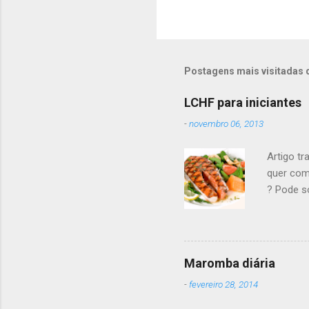
Postagens mais visitadas 
LCHF para iniciantes
-
novembro 06, 2013
Artigo tr
quer com
? Pode s
carboidr
a ciênci
pesar sua
nem remé
Maromba diária
dada aqu
-
fevereiro 28, 2014
carboidr
minimiza