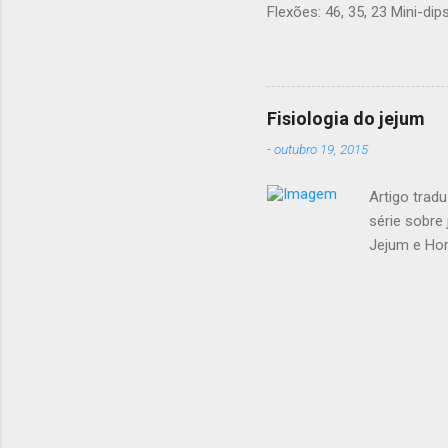
Flexões: 46, 35, 23 Mini-dips
comidas 
de estud
peso e co
Fisiologia do jejum
-
outubro 19, 2015
Artigo tradu
série sobre 
Jejum e Hor
jejum Regim
calórica x 
consigo per
Vantagens 
sobre o jej
não comemos
do corpo. S
gordura, se