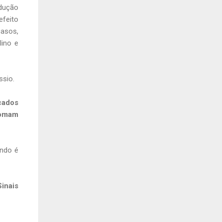
odução
efeito
casos,
ino e
ssio.
cados
tomam
ando é
inais