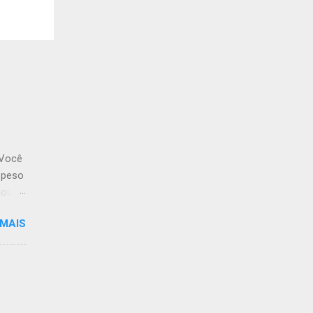
 Você
 peso
 pouco
gora,
 MAIS
so
rras,
ação
menos
ê
ras