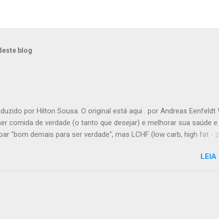
deste blog
aduzido por Hilton Sousa. O original está aqui . por Andreas Eenfeldt
er comida de verdade (o tanto que desejar) e melhorar sua saúde e
oar "bom demais para ser verdade", mas LCHF (low carb, high fat -
ato, muita gordura) é um método que tem sido usado há 150 anos. A
LEIA
a moderna lhe dá suporte com provas de que funciona. Não é preci
 comida, nem contar calorias, nem "substituições de refeições" biza
dios. Há apenas comida de verdade e bom senso. E toda a inform
i é 100% grátis. Introdução Uma dieta LCHF indica que você come 
atos e uma proporção maior de gordura. Ainda mais importante, voc
 a sua ingesta de açúcares e farinhas/amido. Você pode comer out