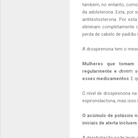
também, no entanto, como e
da adolsterona. Esta, por 
antitestosterona. Por est
eliminam completamente o
perda de cabelo de padrão 
A drospirenona tem o mesm
Mulheres que tomam 
regularmente e
devem
se
esses medicamentos
. E 
O nível de drospirenona n
espironolactona, mas isso 
O acúmulo de potássio no
iniciais de alerta incluem
A desidratação pode levar 