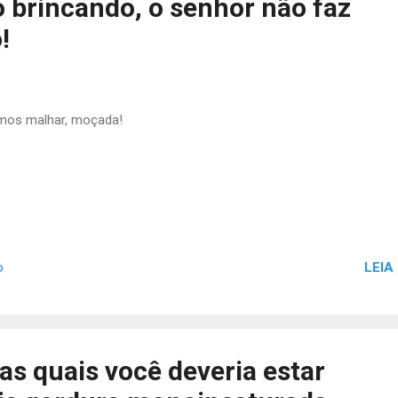
o brincando, o senhor não faz
!
mos malhar, moçada!
LEIA
o
as quais você deveria estar