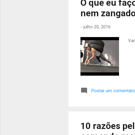
O que eu faç
nem zangado
-
julho 20, 2016
Va
Postar um comentári
10 razões pel