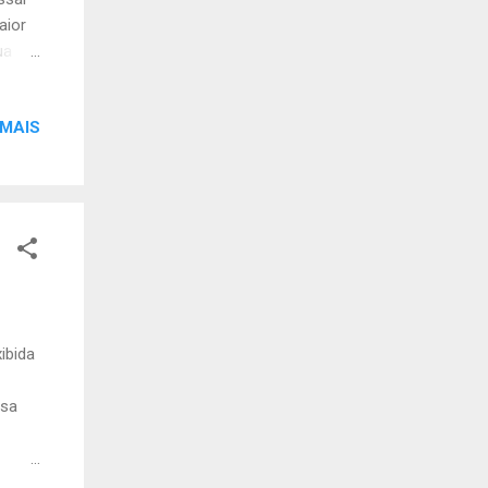
aior
ua
nada
lipase
 MAIS
tam
o
 a
ono
nua a
ibida
isa
vi