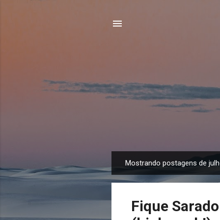
Mostrando postagens de julh
P
o
s
Fique Sarado:
t
a