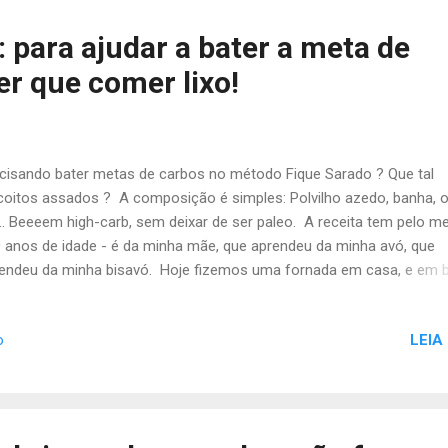
heiro à indústria farmacêutica. É claro que isso não ia passar assi
nco :-( Lá no iniciozinho, eu lembro de uma nota da Sociedade Brasil
 para ajudar a bater a meta de
Diabetes informando sobre um "certo médico que afirmava ser cap
er que comer lixo!
ar ou reverter o diabetes sem...
cisando bater metas de carbos no método Fique Sarado ? Que tal
coitos assados ? A composição é simples: Polvilho azedo, banha, 
... Beeeem high-carb, sem deixar de ser paleo. A receita tem pelo 
 anos de idade - é da minha mãe, que aprendeu da minha avó, que
endeu da minha bisavó. Hoje fizemos uma fornada em casa, e em 
to um vídeo para quem decidiu encarar o método! Impossível come
:-D
LEIA
o