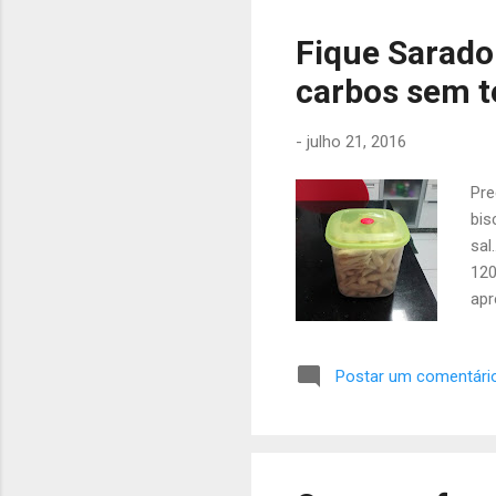
din
bra
Fique Sarado:
do 
carbos sem t
cur
-
julho 21, 2016
Pre
bis
sal
120
apr
sol
só 
Postar um comentári