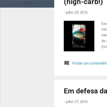
(high-carb!)
g
e
-
julho 29, 2016
n
s
Ess
min
min
de 
(ma
Postar um comentári
Em defesa da
-
julho 27, 2016