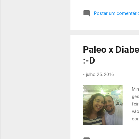
nin
Postar um comentári
Die
Sis
est
ver
ain
Paleo x Diab
res
:-D
Dr. 
-
julho 25, 2016
Min
ges
fei
vão
con
Vam
ver