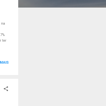
e na
67%
 ter
 MAIS