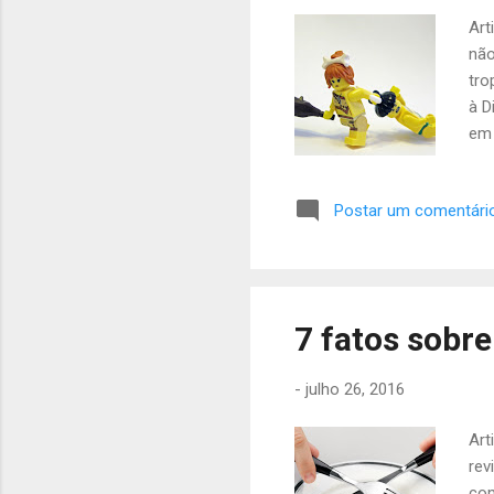
Art
não
tro
à D
em 
atr
Est
Postar um comentári
pra
ven
ago
pos
sig
7 fatos sobre
enc
-
julho 26, 2016
Art
rev
com