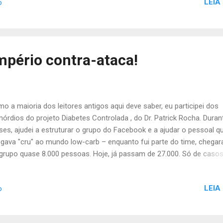
LEIA
o
 mudar de ideia. Ela topou. Então foi café turbinado, carnes, ovos,
duras e legumes. Os valores de glicemia em jejum e pós-prandial qu
ravam 200 agora não passam de 110. Enfim, minha esposa está em
ão no hospital... E ontem à noite comemoramos com iscas de fígad
peradas com chimichurri, cebola e alho fritas no azeite, brócolis e
mpério contra-ataca!
ve-flor cozidos. André
o a maioria dos leitores antigos aqui deve saber, eu participei dos
mórdios do projeto Diabetes Controlada , do Dr. Patrick Rocha. Duran
es, ajudei a estruturar o grupo do Facebook e a ajudar o pessoal q
gava "cru" ao mundo low-carb – enquanto fui parte do time, chega
grupo quase 8.000 pessoas. Hoje, já passam de 27.000. Só de caso
esso absoluto, com suspensão completa da medicação e glicemia
malizada, eu contei uns 400. Os que reduziram drasticamente a dos
LEIA
o
ulina, biguanidas (metformina e similares) e/ou sulfoniluréias
ibenclamida e similares) passaram fácil dos 2.500. Diabéticos tipo 1 
todo mundo se tratando com eficácia e sem dar (ou dando menos)