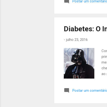
Postar um comentári
vai
ver
bei
e n
tem
Diabetes: O I
cou
-
julho 23, 2016
Com
pri
mes
che
ao 
suc
nor
Postar um comentári
ins
(gl
2, 