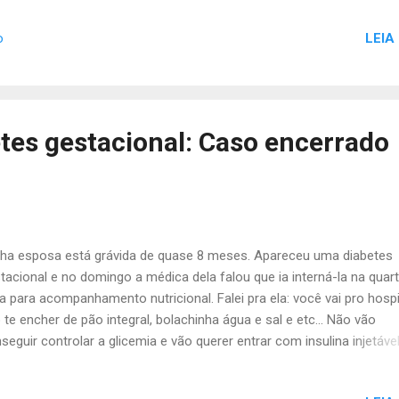
guém reclamar do Paul Jaminet quando ele lançou o seu "Perfect He
LEIA
o
t". Nem do Jonathan Bailor com o seu método "SANE". Nem do Mar
son e seu "Primal Blueprint". Conhecimento é uma coisa, mas
ruturação é outra! Certamente se você abrir esses métodos e comp
á que ambos trabalham com dietas low-carb/paleo ou variações del
da assim, são distintos entre si. Cada autor dá seu toque à obra, ma
etes gestacional: Caso encerrado
ultado final é inegável: funciona ! Vida longa ao Diabetes Controlada
Pa...
ha esposa está grávida de quase 8 meses. Apareceu uma diabetes
tacional e no domingo a médica dela falou que ia interná-la na quar
ra para acompanhamento nutricional. Falei pra ela: você vai pro hospi
 te encher de pão integral, bolachinha água e sal e etc... Não vão
seguir controlar a glicemia e vão querer entrar com insulina injetáve
os fazer o seguinte: Começa a fazer comigo, vamos comer comid
dade e reduzir drasticamente os carboidratos. E na terça à noite a 