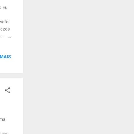
b Eu
ovato
vezes
nos
ess!
aleo
 MAIS
e são
ador
eu
as eu
a, e
uma
ssar