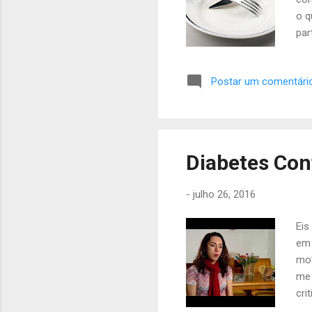
o q
par
exp
é c
Postar um comentári
hor
dur
que
pro
que
Diabetes Cont
aum
com
-
julho 26, 2016
Eis
em 
mot
me 
cri
int