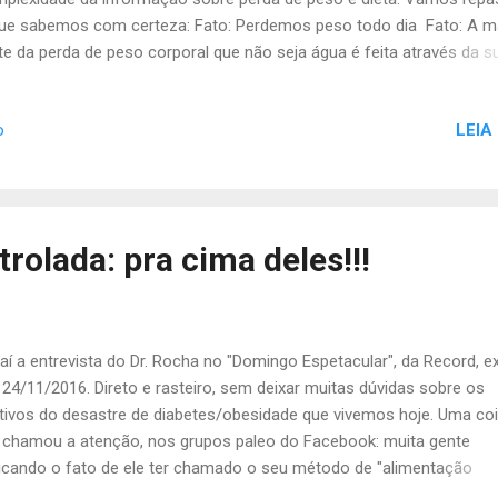
ue sabemos com certeza: Fato: Perdemos peso todo dia Fato: A m
te da perda de peso corporal que não seja água é feita através da s
iração Fato: A habilidade do seu corpo de liberar a gordura armaze
ontrolada pelas ações da lipase de triglicerídeos de tecido adiposo, 
LEIA
o
mônio sensível e lipase de monoglicerídeos, todas as quais aumen
ante o jejum Fato: A gordura sendo liberada durante o jejum é entã
brada (usada como combustível) e o resultado final dessa quebra é
dução de CO2 Fato: À medida que você jejua, a quantidade de carb
 você exala e que era originalmente parte da gordura corporal, conti
rolada: pra cima deles!!!
entar. Fato: Quanto mais gordura disponível para ser usada como
bustível, menos...
 aí a entrevista do Dr. Rocha no "Domingo Espetacular", da Record, ex
24/11/2016. Direto e rasteiro, sem deixar muitas dúvidas sobre os
ivos do desastre de diabetes/obesidade que vivemos hoje. Uma co
chamou a atenção, nos grupos paleo do Facebook: muita gente
ticando o fato de ele ter chamado o seu método de "alimentação
eligente", quando o conhecimento já era público. Camaradas, eu não 