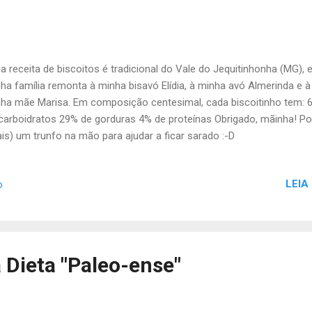
a receita de biscoitos é tradicional do Vale do Jequitinhonha (MG), 
ha família remonta à minha bisavó Elídia, à minha avó Almerinda e à
ha mãe Marisa. Em composição centesimal, cada biscoitinho tem: 
carboidratos 29% de gorduras 4% de proteínas Obrigado, mãinha! Por
is) um trunfo na mão para ajudar a ficar sarado :-D
LEIA
o
 Dieta "Paleo-ense"