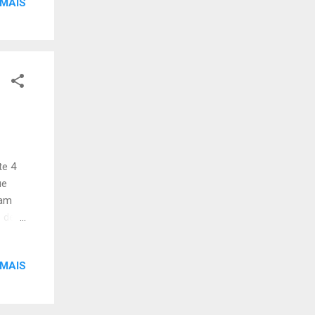
 MAIS
e
 casa
o
te 4
ue
ram
s de
e de
 MAIS
e tipo