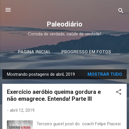
Pular para o conteúdo principal
Paleodiário
Comida de verdade, saúde de verdade!
PÁGINA INICIAL
PROGRESSO EM FOTOS
Mostrando postagens de abril, 2019
MOSTRAR TUDO
P
o
Exercício aeróbio queima gordura e
s
não emagrece. Entenda! Parte III
t
a
-
abril 12, 2019
g
e
Terceiro guest post do coach Felipe Piacesi