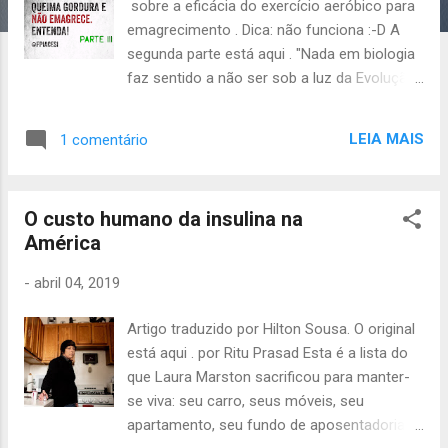
n
sobre a eficácia do exercício aeróbico para
s
emagrecimento . Dica: não funciona :-D A
segunda parte está aqui . "Nada em biologia
faz sentido a não ser sob a luz da Evolução"
(Theodosius Dobzhansky) Na última
postagem, informei que nosso corpo não
LEIA MAIS
1 comentário
sabe que estamos em 2015 e que queremos
emagrecer para o próximo carnaval. Trata-
se de uma máquina de sobrevivência
O custo humano da insulina na
perfeita, "Modelo 50.000 aC", com inovações
América
ainda mais antigas – muito mais, diga-se de
de passagem! Portanto, ele acredita que
-
abril 04, 2019
você mora numa caverna e o bicho tá
pegando lá fora. Desta maneira, entende a
Artigo traduzido por Hilton Sousa. O original
atividade física, não como algo opcional, e
está aqui . por Ritu Prasad Esta é a lista do
sim como uma atividade necessáriaà
que Laura Marston sacrificou para manter-
sobrevivência. Neste contexto, vamos
se viva: seu carro, seus móveis, seu
imaginar o cotidiano de 3 antepassados
apartamento, seu fundo de aposentadoria,
nossos vivendo 50 mil anos atrás. O coletor