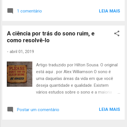
seu cachorro. Aos 36 anos, ela já vendeu
– caminha longas distâncias para coletar
todas as suas posses duas vezes para
frutas, raízes e castanhas (atividade
LEIA MAIS
1 comentário
pagar a insulina que seu corpo precisa todos
aeróbica = queima gordura). O spri...
os dias. A insulina não é como outras
drogas. É um hormônio natural que controla
A ciência por trás do sono ruim, e
nossos níveis de açúcar no sangue - se
como resolvê-lo
muito alto causa perda de visão, confusão,
náusea e, eventualmente, falência de
-
abril 01, 2019
órgãos; se muito baixo leva a irregularidades
do coração, alterações de humor,
Artigo traduzido por Hilton Sousa. O original
convulsões, perda de consciência. Para a
está aqui . por Alex Williamson O sono é
maioria de nós, nossos corpos produzem
uma daquelas áreas da vida em que você
insulina naturalmente. Mas para os
deseja quantidade e qualidade. Existem
diabéticos do tipo 1 (T1), como a Sra.
vários estudos sobre o sono e a maioria
Marston, a insulina vem em frascos de vidro
tende a concordar com algumas coisas
transparente, entregues no balcão da
básicas. Em primeiro lugar, os seres
farmácia a cada mês - se ela puder pagar.
LEIA MAIS
Postar um comentário
humanos precisam de um número
Um frasco da insulina que a Sra. Marston
consistente de horas por noite, idealmente
usa agora custa US$275 sem seguro de s...
em torno de sete ou oito. Em segundo lugar,