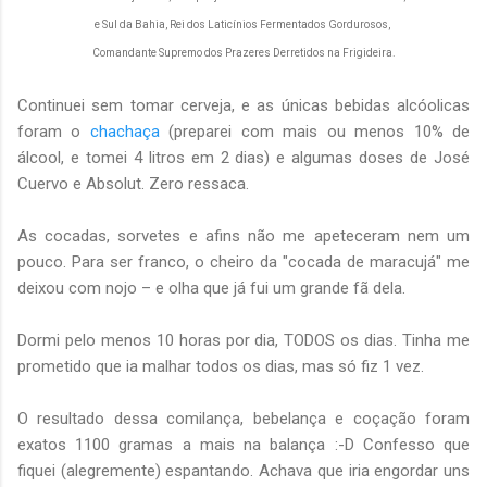
e Sul da Bahia, Rei dos Laticínios Fermentados Gordurosos,
Comandante Supremo dos Prazeres Derretidos na Frigideira.
Continuei sem tomar cerveja, e as únicas bebidas alcóolicas
foram o
chachaça
(preparei com mais ou menos 10% de
álcool, e tomei 4 litros em 2 dias) e algumas doses de José
Cuervo e Absolut. Zero ressaca.
As cocadas, sorvetes e afins não me apeteceram nem um
pouco. Para ser franco, o cheiro da "cocada de maracujá" me
deixou com nojo – e olha que já fui um grande fã dela.
Dormi pelo menos 10 horas por dia, TODOS os dias. Tinha me
prometido que ia malhar todos os dias, mas só fiz 1 vez.
O resultado dessa comilança, bebelança e coçação foram
exatos 1100 gramas a mais na balança :-D Confesso que
fiquei (alegremente) espantando. Achava que iria engordar uns