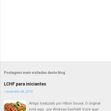
i
o
s
Postagens mais visitadas deste blog
LCHF para iniciantes
-
novembro 06, 2013
Artigo traduzido por Hilton Sousa. O original
está aqui . por Andreas Eenfeldt Você quer