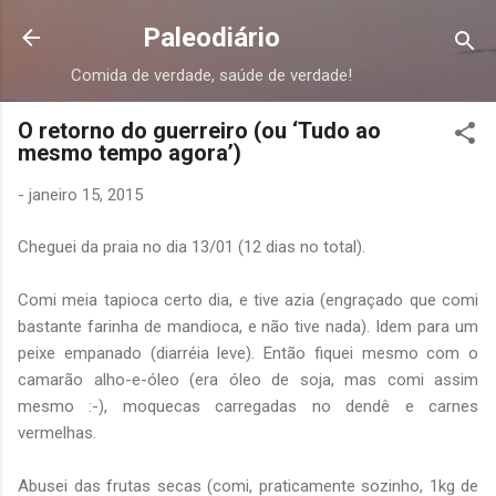
Pular para o conteúdo principal
Paleodiário
Comida de verdade, saúde de verdade!
O retorno do guerreiro (ou ‘Tudo ao
mesmo tempo agora’)
-
janeiro 15, 2015
Cheguei da praia no dia 13/01 (12 dias no total).
Comi meia tapioca certo dia, e tive azia (engraçado que comi
bastante farinha de mandioca, e não tive nada). Idem para um
peixe empanado (diarréia leve). Então fiquei mesmo com o
camarão alho-e-óleo (era óleo de soja, mas comi assim
mesmo :-), moquecas carregadas no dendê e carnes
vermelhas.
Abusei das frutas secas (comi, praticamente sozinho, 1kg de