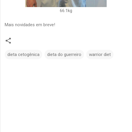
66.1kg
Mais novidades em breve!
dieta cetogênica
dieta do guerreiro
warrior diet
C
o
m
e
n
t
á
r