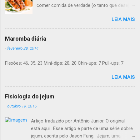
comer comida de verdade (o tanto que desejar)
e melhorar sua saúde e peso ? Pode soar
LEIA MAIS
"bom demais para ser verdade", mas LCHF (low
carb, high fat - pouco carboidrato, muita
gordura) é um método que tem sido usado há
Maromba diária
150 anos. Agora, a ciência moderna lhe dá
-
fevereiro 28, 2014
suporte com provas de que funciona. Não é
preciso pesar sua comida, nem contar calorias,
Flexões: 46, 35, 23 Mini-dips: 20, 20 Chin-ups: 7 Pull-ups: 7
nem "substituições de refeições" bizarras, nem
remédios. Há apenas comida de verdade e bom
LEIA MAIS
senso. E toda a informação dada aqui é 100%
grátis. Introdução Uma dieta LCHF indica que
você come menos carboidratos e uma
Fisiologia do jejum
proporção maior de gordura. Ainda mais
-
outubro 19, 2015
importante, você minimiza a sua ingesta de
açúcares e farinhas/amido. Você pode comer
Artigo traduzido por Antônio Junior. O original
outras comidas deliciosas até estar satisfeito -
está aqui . Esse artigo é parte de uma série sobre
e ainda assim perder peso. Um número de
jejum, escrita pelo Jason Fung. Jejum, uma