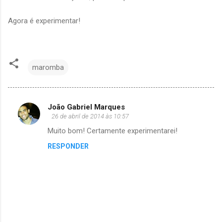
Agora é experimentar!
maromba
João Gabriel Marques
C
26 de abril de 2014 às 10:57
o
Muito bom! Certamente experimentarei!
m
RESPONDER
e
n
t
á
r