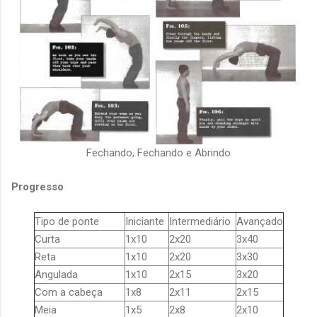
Fechando, Fechando e Abrindo
Progresso
Tipo de ponte
Iniciante
Intermediário
Avançado
Curta
1x10
2x20
3x40
Reta
1x10
2x20
3x30
Angulada
1x10
2x15
3x20
Com a cabeça
1x8
2x11
2x15
Meia
1x5
2x8
2x10