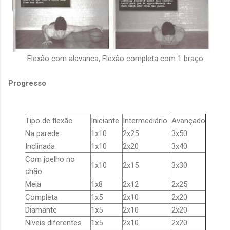
Flexão com alavanca, Flexão completa com 1 braço
Progresso
Tipo de flexão
Iniciante
Intermediário
Avançado
Na parede
1x10
2x25
3x50
Inclinada
1x10
2x20
3x40
Com joelho no
1x10
2x15
3x30
chão
Meia
1x8
2x12
2x25
Completa
1x5
2x10
2x20
Diamante
1x5
2x10
2x20
Níveis diferentes
1x5
2x10
2x20