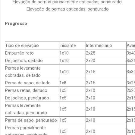
Elevação de pernas parcialmente esticadas, pendurado;
Elevação de pernas esticadas, pendurado
Progresso
Tipo de elevação
Iniciante
Intermediário
Ava
Empurrão reto
1x10
2x25
3x4
De joelhos, deitado
1x10
2x20
3x3
Pernas levemente
1x10
2x15
3x3
dobradas, deitado
Perna de sapo, deitado
1x8
2x15
3x2
Pernas retas, deitado
1x5
2x10
2x2
De joelhos, pendurado
1x5
2x10
2x1
Pernas levemente
1x5
2x10
2x1
dobradas, pendurado
Perna de sapo, pendurado
1x5
2x10
2x1
Pernas parcialmente
1x5
2x10
2x1
esticadas, pendurado