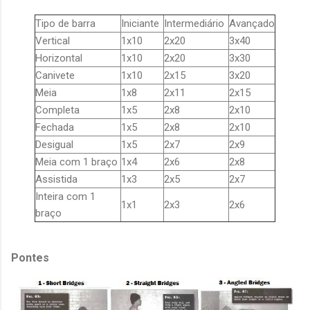
Tipo de barra
Iniciante
Intermediário
Avançado
Vertical
1x10
2x20
3x40
Horizontal
1x10
2x20
3x30
Canivete
1x10
2x15
3x20
Meia
1x8
2x11
2x15
Completa
1x5
2x8
2x10
Fechada
1x5
2x8
2x10
Desigual
1x5
2x7
2x9
Meia com 1 braço
1x4
2x6
2x8
Assistida
1x3
2x5
2x7
Inteira com 1
1x1
2x3
2x6
braço
Pontes