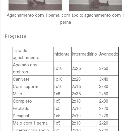
Agachamento com 1 perna, com apoio; agachamento com 1
perna
Progresso
Tipo de
Iniciante
Intermediário
Avançado
agachamento
Apoiado nos
1x10
2x25
3x50
ombros
Canivete
1x10
2x20
3x40
Com suporte
1x10
2x15
3x30
Meio
1x8
2x35
2x50
Completo
1x5
2x10
2x30
Fechado
1x5
2x10
2x20
Desigual
1x5
2x10
2x20
Meio com 1 perna
1x5
2x10
2x20
1 perna com apoio
1x5
2x10
2x20