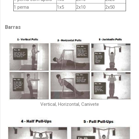
1 perna
1x5
2x10
2x50
Barras
Vertical, Horizontal, Canivete