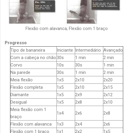
Flexão com alavanca, Flexão com 1 braço
Progresso
Tipo de bananeira
Iniciante
Intermediário
Avançado
Com a cabeça no chão
30s
1 min
2 min
Corvo
10s
30s
1 min
Na parede
30s
1 min
2 min
Meia flexão
1x5
2x10
2x20
Flexão completa
1x5
2x10
2x15
Diamante
1x5
2x9
2x12
Desigual
1x5
2x8
2x10
Meia flexão com 1
1x4
2x6
2x8
braço
Flexão com alavanca
1x3
2x4
2x6
Flexão com 1 braço
1x1
2x2
1x5