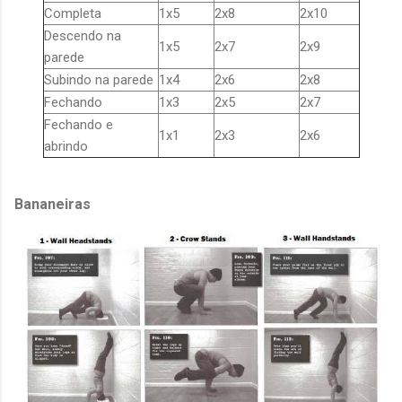
Completa
1x5
2x8
2x10
Descendo na
1x5
2x7
2x9
parede
Subindo na parede
1x4
2x6
2x8
Fechando
1x3
2x5
2x7
Fechando e
1x1
2x3
2x6
abrindo
Bananeiras