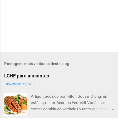
i
o
s
P
o
s
t
Postagens mais visitadas deste blog
a
r
LCHF para iniciantes
u
m
-
novembro 06, 2013
c
o
Artigo traduzido por Hilton Sousa. O original
m
e
está aqui . por Andreas Eenfeldt Você quer
n
comer comida de verdade (o tanto que desejar)
t
e melhorar sua saúde e peso ? Pode soar
á