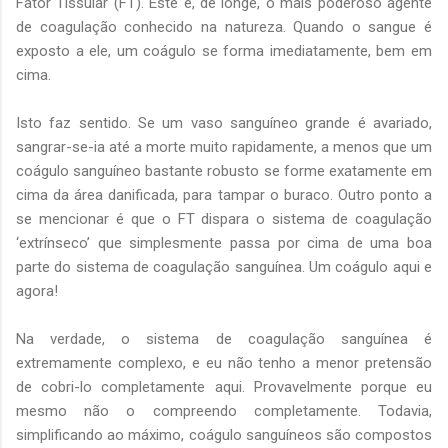
Fator Tissular (FT). Este é, de longe, o mais poderoso agente
de coagulação conhecido na natureza. Quando o sangue é
exposto a ele, um coágulo se forma imediatamente, bem em
cima.
Isto faz sentido. Se um vaso sanguíneo grande é avariado,
sangrar-se-ia até a morte muito rapidamente, a menos que um
coágulo sanguíneo bastante robusto se forme exatamente em
cima da área danificada, para tampar o buraco. Outro ponto a
se mencionar é que o FT dispara o sistema de coagulação
‘extrínseco’ que simplesmente passa por cima de uma boa
parte do sistema de coagulação sanguínea. Um coágulo aqui e
agora!
Na verdade, o sistema de coagulação sanguínea é
extremamente complexo, e eu não tenho a menor pretensão
de cobri-lo completamente aqui. Provavelmente porque eu
mesmo não o compreendo completamente. Todavia,
simplificando ao máximo, coágulo sanguíneos são compostos