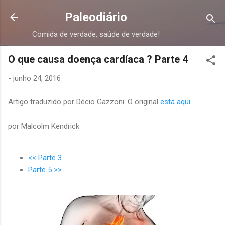
Pular para o conteúdo principal
Paleodiário
Comida de verdade, saúde de verdade!
O que causa doença cardíaca ? Parte 4
-
junho 24, 2016
Artigo traduzido por Décio Gazzoni. O original
está aqui
.
por Malcolm Kendrick
<< Parte 3
Parte 5 >>