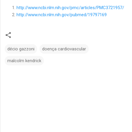
http://www.ncbi.nlm.nih.gov/pmc/articles/PMC3721957/
http://www.ncbi.nlm.nih.gov/pubmed/19797169
décio gazzoni
doença cardiovascular
malcolm kendrick
C
o
m
e
n
t
á