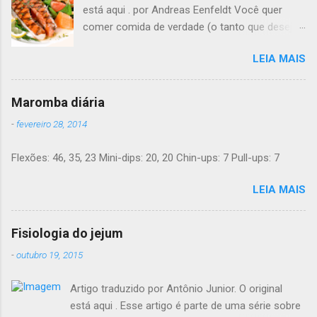
está aqui . por Andreas Eenfeldt Você quer
comer comida de verdade (o tanto que desejar)
e melhorar sua saúde e peso ? Pode soar
LEIA MAIS
"bom demais para ser verdade", mas LCHF (low
carb, high fat - pouco carboidrato, muita
gordura) é um método que tem sido usado há
Maromba diária
150 anos. Agora, a ciência moderna lhe dá
-
fevereiro 28, 2014
suporte com provas de que funciona. Não é
preciso pesar sua comida, nem contar calorias,
Flexões: 46, 35, 23 Mini-dips: 20, 20 Chin-ups: 7 Pull-ups: 7
nem "substituições de refeições" bizarras, nem
remédios. Há apenas comida de verdade e bom
LEIA MAIS
senso. E toda a informação dada aqui é 100%
grátis. Introdução Uma dieta LCHF indica que
você come menos carboidratos e uma
Fisiologia do jejum
proporção maior de gordura. Ainda mais
-
outubro 19, 2015
importante, você minimiza a sua ingesta de
açúcares e farinhas/amido. Você pode comer
Artigo traduzido por Antônio Junior. O original
outras comidas deliciosas até estar satisfeito -
está aqui . Esse artigo é parte de uma série sobre
e ainda assim perder peso. Um número de