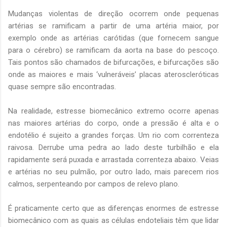
Mudanças violentas de direção ocorrem onde pequenas
artérias se ramificam a partir de uma artéria maior, por
exemplo onde as artérias carótidas (que fornecem sangue
para o cérebro) se ramificam da aorta na base do pescoço.
Tais pontos são chamados de bifurcações, e bifurcações são
onde as maiores e mais ‘vulneráveis’ placas ateroscleróticas
quase sempre são encontradas.
Na realidade, estresse biomecânico extremo ocorre apenas
nas maiores artérias do corpo, onde a pressão é alta e o
endotélio é sujeito a grandes forças. Um rio com correnteza
raivosa. Derrube uma pedra ao lado deste turbilhão e ela
rapidamente será puxada e arrastada correnteza abaixo. Veias
e artérias no seu pulmão, por outro lado, mais parecem rios
calmos, serpenteando por campos de relevo plano.
É praticamente certo que as diferenças enormes de estresse
biomecânico com as quais as células endoteliais têm que lidar