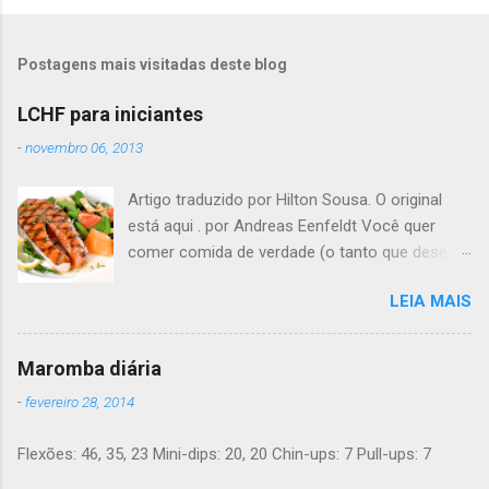
Postagens mais visitadas deste blog
LCHF para iniciantes
-
novembro 06, 2013
Artigo traduzido por Hilton Sousa. O original
está aqui . por Andreas Eenfeldt Você quer
comer comida de verdade (o tanto que desejar)
e melhorar sua saúde e peso ? Pode soar
LEIA MAIS
"bom demais para ser verdade", mas LCHF (low
carb, high fat - pouco carboidrato, muita
gordura) é um método que tem sido usado há
Maromba diária
150 anos. Agora, a ciência moderna lhe dá
-
fevereiro 28, 2014
suporte com provas de que funciona. Não é
preciso pesar sua comida, nem contar calorias,
Flexões: 46, 35, 23 Mini-dips: 20, 20 Chin-ups: 7 Pull-ups: 7
nem "substituições de refeições" bizarras, nem
remédios. Há apenas comida de verdade e bom