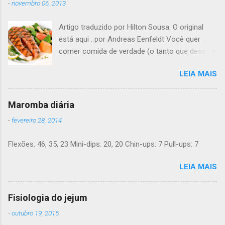
-
novembro 06, 2013
Artigo traduzido por Hilton Sousa. O original
está aqui . por Andreas Eenfeldt Você quer
comer comida de verdade (o tanto que desejar)
e melhorar sua saúde e peso ? Pode soar
LEIA MAIS
"bom demais para ser verdade", mas LCHF (low
carb, high fat - pouco carboidrato, muita
gordura) é um método que tem sido usado há
Maromba diária
150 anos. Agora, a ciência moderna lhe dá
-
fevereiro 28, 2014
suporte com provas de que funciona. Não é
preciso pesar sua comida, nem contar calorias,
Flexões: 46, 35, 23 Mini-dips: 20, 20 Chin-ups: 7 Pull-ups: 7
nem "substituições de refeições" bizarras, nem
remédios. Há apenas comida de verdade e bom
LEIA MAIS
senso. E toda a informação dada aqui é 100%
grátis. Introdução Uma dieta LCHF indica que
você come menos carboidratos e uma
Fisiologia do jejum
proporção maior de gordura. Ainda mais
-
outubro 19, 2015
importante, você minimiza a sua ingesta de