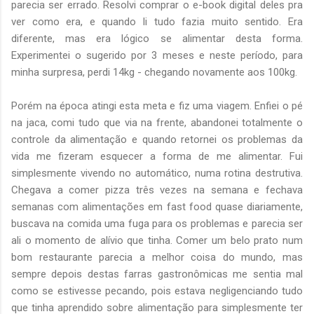
parecia ser errado. Resolvi comprar o e-book digital deles pra
ver como era, e quando li tudo fazia muito sentido. Era
diferente, mas era lógico se alimentar desta forma.
Experimentei o sugerido por 3 meses e neste período, para
minha surpresa, perdi 14kg - chegando novamente aos 100kg.
Porém na época atingi esta meta e fiz uma viagem. Enfiei o pé
na jaca, comi tudo que via na frente, abandonei totalmente o
controle da alimentação e quando retornei os problemas da
vida me fizeram esquecer a forma de me alimentar. Fui
simplesmente vivendo no automático, numa rotina destrutiva.
Chegava a comer pizza três vezes na semana e fechava
semanas com alimentações em fast food quase diariamente,
buscava na comida uma fuga para os problemas e parecia ser
ali o momento de alívio que tinha. Comer um belo prato num
bom restaurante parecia a melhor coisa do mundo, mas
sempre depois destas farras gastronômicas me sentia mal
como se estivesse pecando, pois estava negligenciando tudo
que tinha aprendido sobre alimentação para simplesmente ter