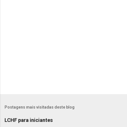
t
á
r
i
o
s
Postagens mais visitadas deste blog
LCHF para iniciantes