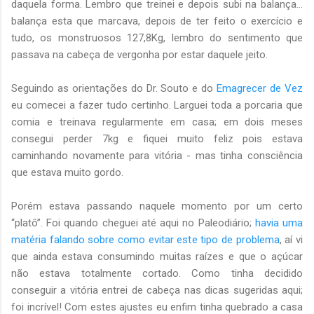
daquela forma. Lembro que treinei e depois subi na balança...
balança esta que marcava, depois de ter feito o exercício e
tudo, os monstruosos 127,8Kg, lembro do sentimento que
passava na cabeça de vergonha por estar daquele jeito.
Seguindo as orientações do Dr. Souto e do
Emagrecer de Vez
eu comecei a fazer tudo certinho. Larguei toda a porcaria que
comia e treinava regularmente em casa; em dois meses
consegui perder 7kg e fiquei muito feliz pois estava
caminhando novamente para vitória - mas tinha consciência
que estava muito gordo.
Porém estava passando naquele momento por um certo
“platô”. Foi quando cheguei até aqui no Paleodiário;
havia uma
matéria falando sobre como evitar este tipo de problema
, aí vi
que ainda estava consumindo muitas raízes e que o açúcar
não estava totalmente cortado. Como tinha decidido
conseguir a vitória entrei de cabeça nas dicas sugeridas aqui;
foi incrível! Com estes ajustes eu enfim tinha quebrado a casa