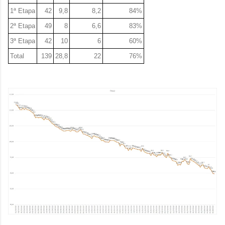
1ª Etapa
42
9,8
8,2
84%
2ª Etapa
49
8
6,6
83%
3ª Etapa
42
10
6
60%
Total
139
28,8
22
76%