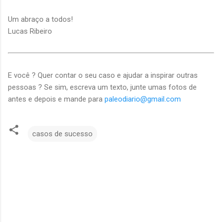
Um abraço a todos!
Lucas Ribeiro
E você ? Quer contar o seu caso e ajudar a inspirar outras
pessoas ? Se sim, escreva um texto, junte umas fotos de
antes e depois e mande para
paleodiario@gmail.com
casos de sucesso
C
o
m
e
n