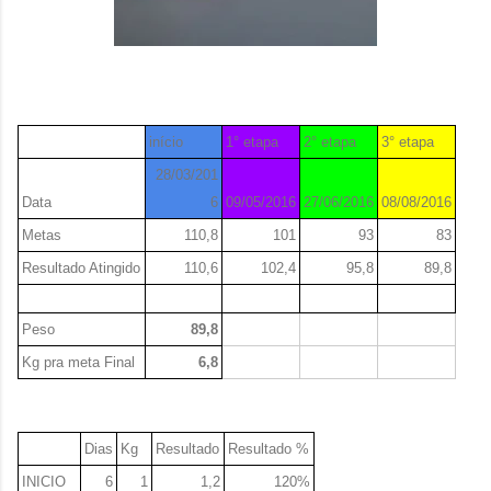
início
1° etapa
2° etapa
3° etapa
28/03/201
Data
6
09/05/2016
27/06/2016
08/08/2016
Metas
110,8
101
93
83
Resultado Atingido
110,6
102,4
95,8
89,8
Peso
89,8
Kg pra meta Final
6,8
Dias
Kg
Resultado
Resultado %
INICIO
6
1
1,2
120%