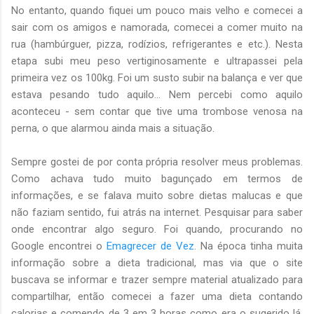
No entanto, quando fiquei um pouco mais velho e comecei a
sair com os amigos e namorada, comecei a comer muito na
rua (hambúrguer, pizza, rodízios, refrigerantes e etc.). Nesta
etapa subi meu peso vertiginosamente e ultrapassei pela
primeira vez os 100kg. Foi um susto subir na balança e ver que
estava pesando tudo aquilo... Nem percebi como aquilo
aconteceu - sem contar que tive uma trombose venosa na
perna, o que alarmou ainda mais a situação.
Sempre gostei de por conta própria resolver meus problemas.
Como achava tudo muito bagunçado em termos de
informações, e se falava muito sobre dietas malucas e que
não faziam sentido, fui atrás na internet. Pesquisar para saber
onde encontrar algo seguro. Foi quando, procurando no
Google encontrei o
Emagrecer de Vez
. Na época tinha muita
informação sobre a dieta tradicional, mas via que o site
buscava se informar e trazer sempre material atualizado para
compartilhar, então comecei a fazer uma dieta contando
calorias e comendo de 3 em 3 horas como era o sugerido lá,