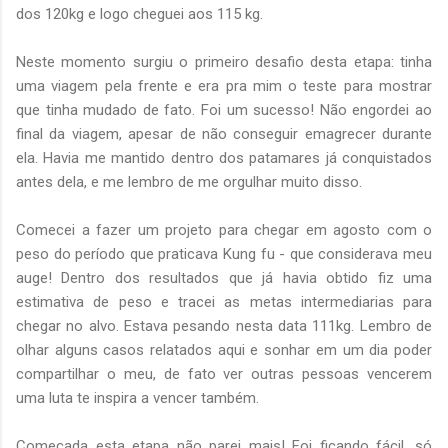
dos 120kg e logo cheguei aos 115 kg.
Neste momento surgiu o primeiro desafio desta etapa: tinha
uma viagem pela frente e era pra mim o teste para mostrar
que tinha mudado de fato. Foi um sucesso! Não engordei ao
final da viagem, apesar de não conseguir emagrecer durante
ela. Havia me mantido dentro dos patamares já conquistados
antes dela, e me lembro de me orgulhar muito disso.
Comecei a fazer um projeto para chegar em agosto com o
peso do período que praticava Kung fu - que considerava meu
auge! Dentro dos resultados que já havia obtido fiz uma
estimativa de peso e tracei as metas intermediarias para
chegar no alvo. Estava pesando nesta data 111kg. Lembro de
olhar alguns casos relatados aqui e sonhar em um dia poder
compartilhar o meu, de fato ver outras pessoas vencerem
uma luta te inspira a vencer também.
Começada esta etapa não parei mais! Foi ficando fácil, só