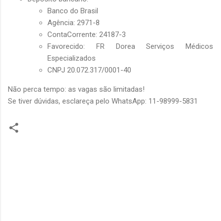
Banco do Brasil
Agência: 2971-8
ContaCorrente: 24187-3
Favorecido: FR Dorea Serviços Médicos
Especializados
CNPJ 20.072.317/0001-40
Não perca tempo: as vagas são limitadas!
Se tiver dúvidas, esclareça pelo WhatsApp: 11-98999-5831
C
o
m
e
n
t