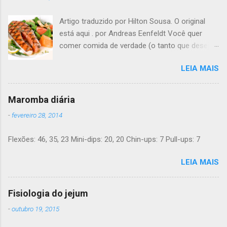
Artigo traduzido por Hilton Sousa. O original
está aqui . por Andreas Eenfeldt Você quer
comer comida de verdade (o tanto que desejar)
e melhorar sua saúde e peso ? Pode soar
LEIA MAIS
"bom demais para ser verdade", mas LCHF (low
carb, high fat - pouco carboidrato, muita
gordura) é um método que tem sido usado há
Maromba diária
150 anos. Agora, a ciência moderna lhe dá
-
fevereiro 28, 2014
suporte com provas de que funciona. Não é
preciso pesar sua comida, nem contar calorias,
Flexões: 46, 35, 23 Mini-dips: 20, 20 Chin-ups: 7 Pull-ups: 7
nem "substituições de refeições" bizarras, nem
remédios. Há apenas comida de verdade e bom
LEIA MAIS
senso. E toda a informação dada aqui é 100%
grátis. Introdução Uma dieta LCHF indica que
você come menos carboidratos e uma
Fisiologia do jejum
proporção maior de gordura. Ainda mais
-
outubro 19, 2015
importante, você minimiza a sua ingesta de