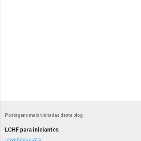
á
r
i
o
s
Postagens mais visitadas deste blog
LCHF para iniciantes
-
novembro 06, 2013