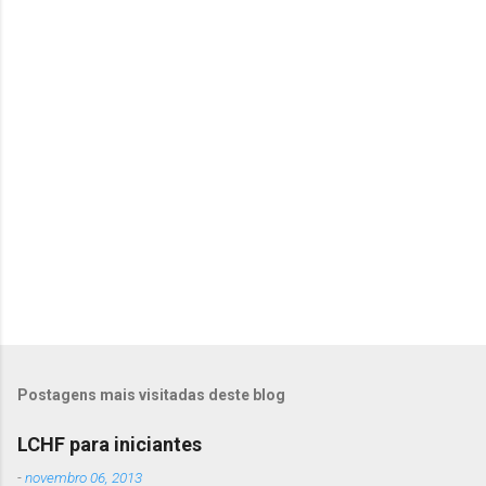
á
r
i
o
s
Postagens mais visitadas deste blog
LCHF para iniciantes
-
novembro 06, 2013