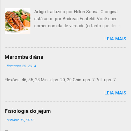
Artigo traduzido por Hilton Sousa. O original
está aqui . por Andreas Eenfeldt Você quer
comer comida de verdade (o tanto que desejar)
e melhorar sua saúde e peso ? Pode soar
LEIA MAIS
"bom demais para ser verdade", mas LCHF (low
carb, high fat - pouco carboidrato, muita
gordura) é um método que tem sido usado há
Maromba diária
150 anos. Agora, a ciência moderna lhe dá
-
fevereiro 28, 2014
suporte com provas de que funciona. Não é
preciso pesar sua comida, nem contar calorias,
Flexões: 46, 35, 23 Mini-dips: 20, 20 Chin-ups: 7 Pull-ups: 7
nem "substituições de refeições" bizarras, nem
remédios. Há apenas comida de verdade e bom
LEIA MAIS
senso. E toda a informação dada aqui é 100%
grátis. Introdução Uma dieta LCHF indica que
você come menos carboidratos e uma
Fisiologia do jejum
proporção maior de gordura. Ainda mais
-
outubro 19, 2015
importante, você minimiza a sua ingesta de
açúcares e farinhas/amido. Você pode comer