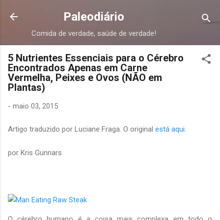
Pular para o conteúdo principal
Paleodiário
Comida de verdade, saúde de verdade!
5 Nutrientes Essenciais para o Cérebro
Encontrados Apenas em Carne
Vermelha, Peixes e Ovos (NÃO em
Plantas)
-
maio 03, 2015
Artigo traduzido por Luciane Fraga. O original
está aqui
.
por Kris Gunnars
O cérebro humano é a coisa mais complexa em todo o