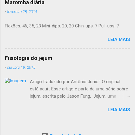
Maromba diária
150 anos. Agora, a ciência moderna lhe dá
-
fevereiro 28, 2014
suporte com provas de que funciona. Não é
preciso pesar sua comida, nem contar calorias,
Flexões: 46, 35, 23 Mini-dips: 20, 20 Chin-ups: 7 Pull-ups: 7
nem "substituições de refeições" bizarras, nem
remédios. Há apenas comida de verdade e bom
LEIA MAIS
senso. E toda a informação dada aqui é 100%
grátis. Introdução Uma dieta LCHF indica que
você come menos carboidratos e uma
Fisiologia do jejum
proporção maior de gordura. Ainda mais
-
outubro 19, 2015
importante, você minimiza a sua ingesta de
açúcares e farinhas/amido. Você pode comer
Artigo traduzido por Antônio Junior. O original
outras comidas deliciosas até estar satisfeito -
está aqui . Esse artigo é parte de uma série sobre
e ainda assim perder peso. Um número de
jejum, escrita pelo Jason Fung. Jejum, uma
estudos recentes de alta qualiade mostram
história Fisiologia do jejum Jejum e Hormônio do
que LCHF torna mais fácil perder peso e
LEIA MAIS
Crescimento Jejum e lipólise Mitos sobre o jejum
control...
Regimes de jejum Regimes de jejum mais longos
O segredo ancestral da perda de peso Redução
calórica x Jejum Mulheres e jejum Banquetes e