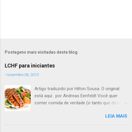
Postagens mais visitadas deste blog
LCHF para iniciantes
-
novembro 06, 2013
Artigo traduzido por Hilton Sousa. O original
está aqui . por Andreas Eenfeldt Você quer
comer comida de verdade (o tanto que desejar)
e melhorar sua saúde e peso ? Pode soar
LEIA MAIS
"bom demais para ser verdade", mas LCHF (low
carb, high fat - pouco carboidrato, muita
gordura) é um método que tem sido usado há