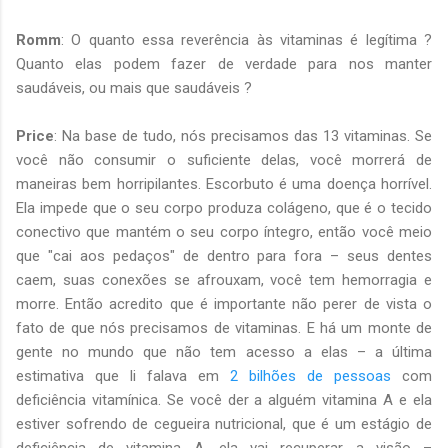
Romm
: O quanto essa reverência às vitaminas é legítima ?
Quanto elas podem fazer de verdade para nos manter
saudáveis, ou mais que saudáveis ?
Price
: Na base de tudo, nós precisamos das 13 vitaminas. Se
você não consumir o suficiente delas, você morrerá de
maneiras bem horripilantes. Escorbuto é uma doença horrível.
Ela impede que o seu corpo produza colágeno, que é o tecido
conectivo que mantém o seu corpo íntegro, então você meio
que "cai aos pedaços" de dentro para fora – seus dentes
caem, suas conexões se afrouxam, você tem hemorragia e
morre. Então acredito que é importante não perer de vista o
fato de que nós precisamos de vitaminas. E há um monte de
gente no mundo que não tem acesso a elas – a última
estimativa que li falava em
2 bilhões de pessoas
com
deficiência vitamínica. Se você der a alguém vitamina A e ela
estiver sofrendo de cegueira nutricional, que é um estágio de
deficiência de vitamina A, ela vai recuperar a visão –