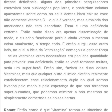
tivesse deficiência. Alguns dos primeiros pesquisadores
escreviam para publicações populares, e produziam colunas
apavorantes sobre como os seus dentes iriam cair se você
não comesse vitamina C – o que é verdade, mas a maioria dos
americanos não tem escorbuto. Essa é uma deficiência
extrema. Então muito disso era apenas disseminação de
medo, e eu acho fascinante porque ainda vemos a mesma
coisa atualmente, o tempo todo. E então surgiu esse outro
lado, no qual a idéia da "otimização" começou a ganhar força
– se as vitaminas eram necessárias em pequena quantidade
para prevenir uma deficiência, então se você tomasse muitas,
seria um super-herói. Então sim, faziam as duas coisas.
Vitaminas, mais que qualquer outro químico dietário, realmente
estabeleceram esse relacionamento duplo no qual somos
levados pelo medo e pela esperança de que nos tornemos
super-humanos, que podemos otimizar a nós mesmos se
simplesmente comermos as coisas certas.
Romm
: Então como é que "vitamina" tornou-se sinônimo de