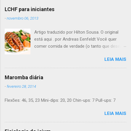
LCHF para iniciantes
-
novembro 06, 2013
Artigo traduzido por Hilton Sousa. O original
está aqui . por Andreas Eenfeldt Você quer
comer comida de verdade (o tanto que desejar)
e melhorar sua saúde e peso ? Pode soar
LEIA MAIS
"bom demais para ser verdade", mas LCHF (low
carb, high fat - pouco carboidrato, muita
gordura) é um método que tem sido usado há
Maromba diária
150 anos. Agora, a ciência moderna lhe dá
-
fevereiro 28, 2014
suporte com provas de que funciona. Não é
preciso pesar sua comida, nem contar calorias,
Flexões: 46, 35, 23 Mini-dips: 20, 20 Chin-ups: 7 Pull-ups: 7
nem "substituições de refeições" bizarras, nem
remédios. Há apenas comida de verdade e bom
LEIA MAIS
senso. E toda a informação dada aqui é 100%
grátis. Introdução Uma dieta LCHF indica que
você come menos carboidratos e uma