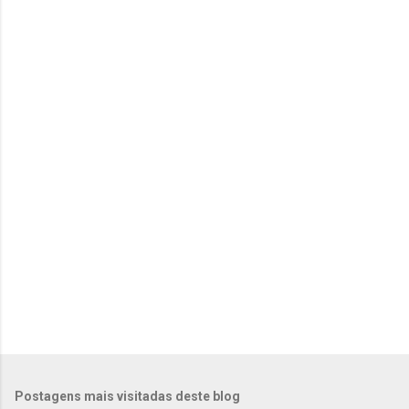
e
n
t
á
r
i
o
s
Postagens mais visitadas deste blog