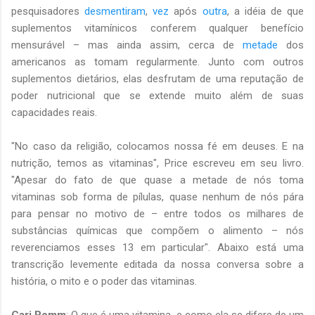
pesquisadores
desmentiram
,
vez
após
outra
, a idéia de que
suplementos vitamínicos conferem qualquer benefício
mensurável – mas ainda assim, cerca de
metade
dos
americanos as tomam regularmente. Junto com outros
suplementos dietários, elas desfrutam de uma reputação de
poder nutricional que se extende muito além de suas
capacidades reais.
"No caso da religião, colocamos nossa fé em deuses. E na
nutrição, temos as vitaminas", Price escreveu em seu livro.
"Apesar do fato de que quase a metade de nós toma
vitaminas sob forma de pílulas, quase nenhum de nós pára
para pensar no motivo de – entre todos os milhares de
substâncias químicas que compõem o alimento – nós
reverenciamos esses 13 em particular". Abaixo está uma
transcrição levemente editada da nossa conversa sobre a
história, o mito e o poder das vitaminas.
Cari Romm
: O que é uma vitamina, e como ela se difere de um