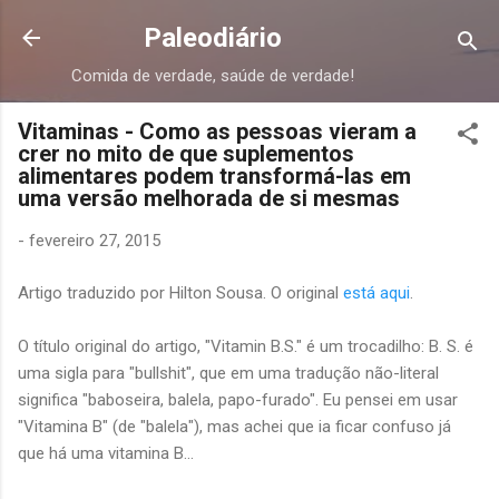
Pular para o conteúdo principal
Paleodiário
Comida de verdade, saúde de verdade!
Vitaminas - Como as pessoas vieram a
crer no mito de que suplementos
alimentares podem transformá-las em
uma versão melhorada de si mesmas
-
fevereiro 27, 2015
Artigo traduzido por Hilton Sousa. O original
está aqui
.
O título original do artigo, "Vitamin B.S." é um trocadilho: B. S. é
uma sigla para "bullshit", que em uma tradução não-literal
significa "baboseira, balela, papo-furado". Eu pensei em usar
"Vitamina B" (de "balela"), mas achei que ia ficar confuso já
que há uma vitamina B...