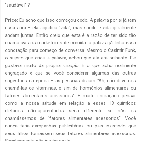
"saudável" ?
Price
: Eu acho que isso começou cedo. A palavra por si já tem
essa aura – ela significa "vida", mas saúde e vida geralmente
andam juntas. Então creio que esta é a razão de ter sido tão
chamativa aos marketeiros de comida: a palavra já tinha essa
conotação para começo de conversa. Mesmo o Casimir Funk,
o sujeito que criou a palavra, achou que ela era brilhante. Ele
gostava muito da própria criação. E o que acho realmente
engraçado é que se você considerar algumas das outras
sugestões da época – as pessoas diziam "Ah, não devemos
chamá-las de vitaminas, e sim de hormônios alimentares ou
fatores alimentares acessórios". É muito engraçado pensar
como a nossa atitude em relação a esses 13 químicos
dietários não-aparentados seria diferente se nós os
chamássemos de "fatores alimentares acessórios". Você
nunca teria campanhas publicitárias ou pais insistindo que
seus filhos tomassem seus fatores alimentares acessórios.
Simplesmente não iria ter apelo.