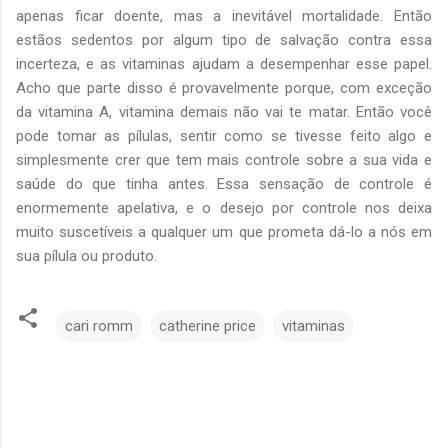
apenas ficar doente, mas a inevitável mortalidade. Então
estãos sedentos por algum tipo de salvação contra essa
incerteza, e as vitaminas ajudam a desempenhar esse papel.
Acho que parte disso é provavelmente porque, com exceção
da vitamina A, vitamina demais não vai te matar. Então você
pode tomar as pílulas, sentir como se tivesse feito algo e
simplesmente crer que tem mais controle sobre a sua vida e
saúde do que tinha antes. Essa sensação de controle é
enormemente apelativa, e o desejo por controle nos deixa
muito suscetíveis a qualquer um que prometa dá-lo a nós em
sua pílula ou produto.
cari romm
catherine price
vitaminas
C
o
m