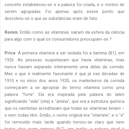
conceito estabeleceu-se e a palavra foi criada, e o motivo de
serem agrupadas. Foi apenas após essse ponto que
descobriu-se o que as substâncias eram de fato.
Romm
: Então como as vitaminas saíram da esfera da ciência
para algo com o qual os consumidores preocupam-se ?
Price
: A primeira vitamina a ser isolada foi a tiamina (B1), em
1926. As pessoas suspeitavam que havia vitaminas, mas
nunca haviam separado inteiramente uma delas da comida.
Mas o que é realmente fascinante é que já nas décadas de
1910 e no início dos anos 1920, os marketeiros da comida
começaram a se apropriar do termo vitamina como uma
palavra "forte". Ela era inspirada pela palavra do latim
significando "vida" (vita) e "amina", que era a estrutura química
que os cientistas acreditavam que todas as vitaminas teriam –
e nem todas têm. Então, o nome original era "vitamine", e o "e"
foi removido mais tarde quando tornou-se claro que nem
todas elas eram aminas (N.T.: em inglês, a palavra atual é