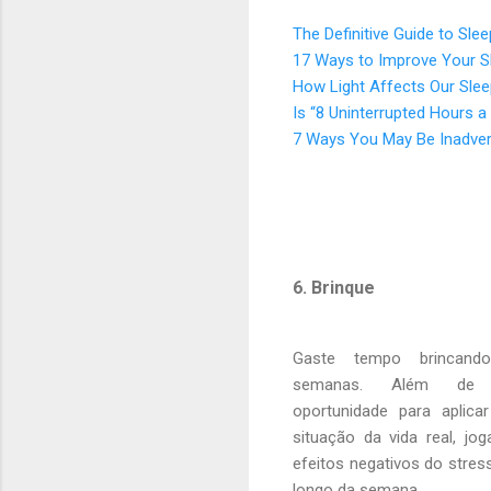
The Definitive Guide to Slee
17 Ways to Improve Your S
How Light Affects Our Sle
Is “8 Uninterrupted Hours 
7 Ways You May Be Inadvert
6. Brinque
Gaste tempo brincand
semanas. Além de p
oportunidade para apli
situação da vida real, jog
efeitos negativos do stre
longo da semana.