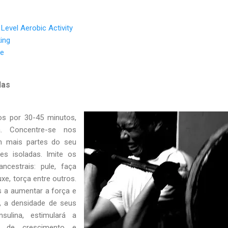
 Level Aerobic Activity
king
re
das
os por 30-45 minutos,
. Concentre-se nos
m mais partes do seu
s isoladas. Imite os
cestrais: pule, faça
e, torça entre outros.
s a aumentar a força e
, a densidade de seus
nsulina, estimulará a
s de crescimento e