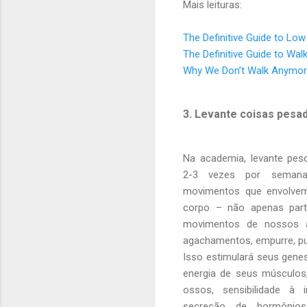
Mais leituras:
The Definitive Guide to Low
The Definitive Guide to Wal
Why We Don’t Walk Anymo
3. Levante coisas pesa
Na academia, levante pes
2-3 vezes por semana
movimentos que envolve
corpo – não apenas parte
movimentos de nossos an
agachamentos, empurre, pux
Isso estimulará seus gene
energia de seus músculos
ossos, sensibilidade à i
secreção de hormônio