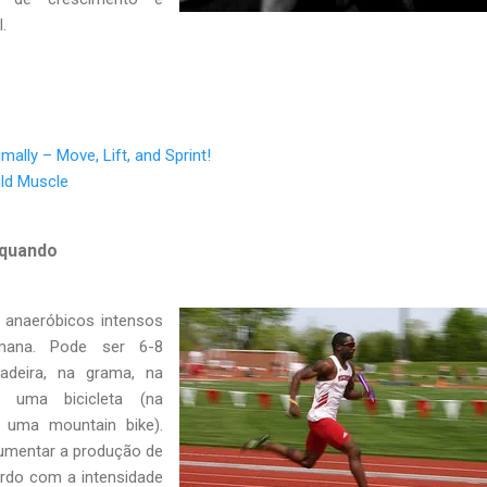
.
mally – Move, Lift, and Sprint!
ild Muscle
 quando
 anaeróbicos intensos
mana. Pode ser 6-8
adeira, na grama, na
em uma bicicleta (na
 uma mountain bike).
aumentar a produção de
ordo com a intensidade