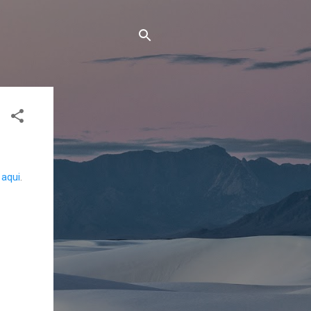
 aqui
.