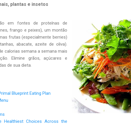
is, plantas e insetos
ção em fontes de proteínas de
arnes, frango e peixes), um montão
umas frutas (especialmente berries)
anhas, abacate, azeite de oliva).
de calorias semana a semana mais
ção. Elimine grãos, açúcares e
das de sua dieta.
Primal Blueprint Eating Plan
 Menu
ams
e Healthiest Choices Across the