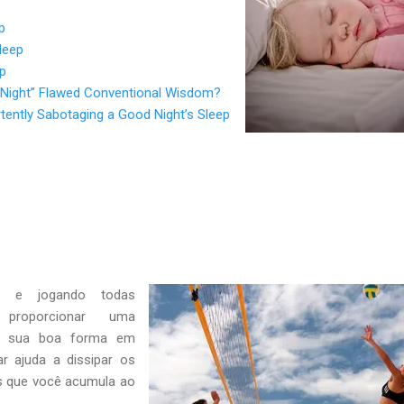
p
leep
ep
a Night” Flawed Conventional Wisdom?
ently Sabotaging a Good Night’s Sleep
o e jogando todas
roporcionar uma
car sua boa forma em
ar ajuda a dissipar os
ss que você acumula ao