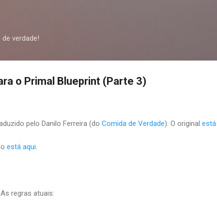
Pular para o conteúdo principal
 de verdade!
ara o Primal Blueprint (Parte 3)
aduzido pelo Danilo Ferreira (do
Comida de Verdade
). O original
está
ão
está aqui
.
As regras atuais: