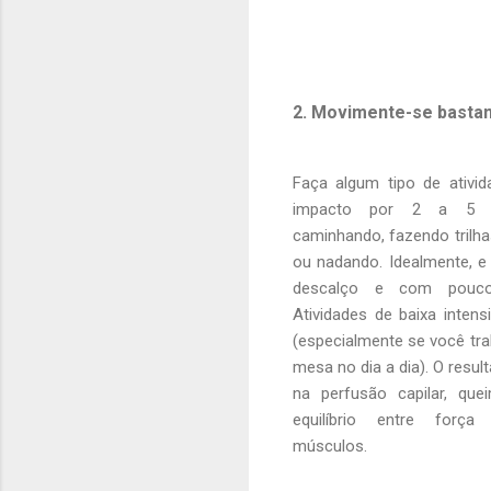
2. Movimente-se basta
Faça algum tipo de ativid
impacto por 2 a 5 h
caminhando, fazendo trilha
ou nadando. Idealmente, e
descalço e com pouco
Atividades de baixa inten
(especialmente se você tr
mesa no dia a dia). O resu
na perfusão capilar, qu
equilíbrio entre força
músculos.