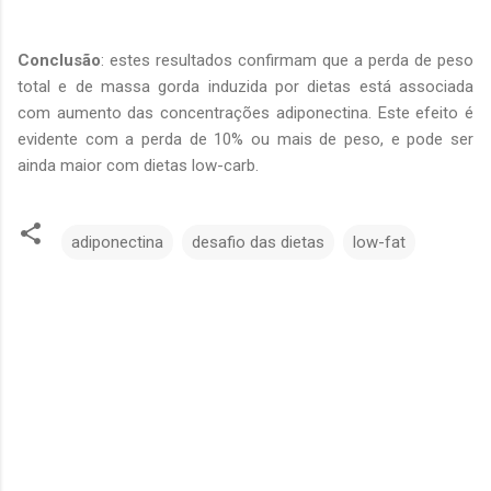
Conclusão
: estes resultados confirmam que a perda de peso
total e de massa gorda induzida por dietas está associada
com aumento das concentrações adiponectina. Este efeito é
evidente com a perda de 10% ou mais de peso, e pode ser
ainda maior com dietas low-carb.
adiponectina
desafio das dietas
low-fat
C
o
m
e
n
t
á