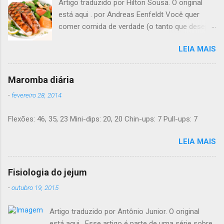
Artigo traduzido por Hilton Sousa. O original
está aqui . por Andreas Eenfeldt Você quer
comer comida de verdade (o tanto que desejar)
e melhorar sua saúde e peso ? Pode soar
LEIA MAIS
"bom demais para ser verdade", mas LCHF (low
carb, high fat - pouco carboidrato, muita
gordura) é um método que tem sido usado há
Maromba diária
150 anos. Agora, a ciência moderna lhe dá
-
fevereiro 28, 2014
suporte com provas de que funciona. Não é
preciso pesar sua comida, nem contar calorias,
Flexões: 46, 35, 23 Mini-dips: 20, 20 Chin-ups: 7 Pull-ups: 7
nem "substituições de refeições" bizarras, nem
remédios. Há apenas comida de verdade e bom
LEIA MAIS
senso. E toda a informação dada aqui é 100%
grátis. Introdução Uma dieta LCHF indica que
você come menos carboidratos e uma
Fisiologia do jejum
proporção maior de gordura. Ainda mais
-
outubro 19, 2015
importante, você minimiza a sua ingesta de
açúcares e farinhas/amido. Você pode comer
Artigo traduzido por Antônio Junior. O original
outras comidas deliciosas até estar satisfeito -
está aqui . Esse artigo é parte de uma série sobre