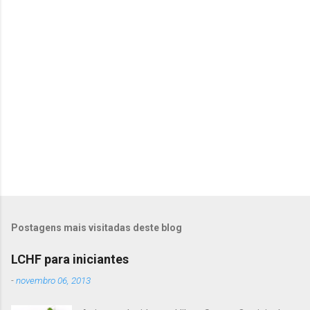
r
i
o
s
Postagens mais visitadas deste blog
LCHF para iniciantes
-
novembro 06, 2013