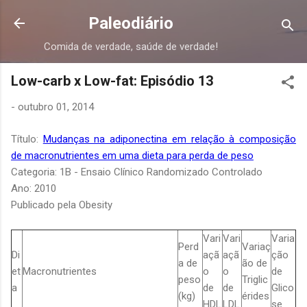
Pular para o conteúdo principal
Paleodiário
Comida de verdade, saúde de verdade!
Low-carb x Low-fat: Episódio 13
-
outubro 01, 2014
Título:
Mudanças na adiponectina em relação à composição
de macronutrientes em uma dieta para perda de peso
Categoria: 1B - Ensaio Clínico Randomizado Controlado
Ano: 2010
Publicado pela Obesity
Vari
Vari
Varia
Perd
Variaç
Di
açã
açã
ção
a de
ão de
et
Macronutrientes
o
o
de
peso
Triglic
a
de
de
Glico
(kg)
érides
HDL
LDL
se