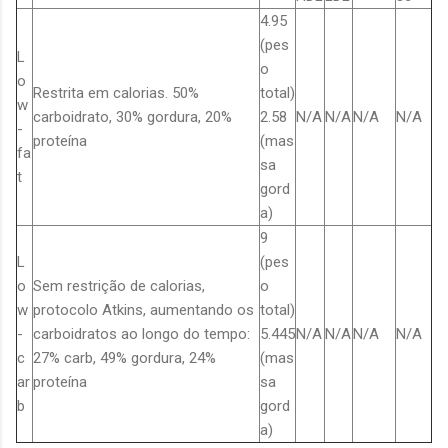
4.95
(pes
L
o
o
Restrita em calorias. 50%
total)
w
carboidrato, 30% gordura, 20%
2.58
N/A
N/A
N/A
N/A
-
proteína
(mas
fa
sa
t
gord
a)
9
L
(pes
o
Sem restrição de calorias,
o
w
protocolo Atkins, aumentando os
total)
-
carboidratos ao longo do tempo:
5.445
N/A
N/A
N/A
N/A
c
27% carb, 49% gordura, 24%
(mas
ar
proteína
sa
b
gord
a)