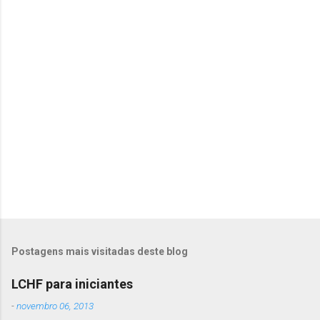
i
o
s
P
o
s
t
Postagens mais visitadas deste blog
a
r
LCHF para iniciantes
u
m
-
novembro 06, 2013
c