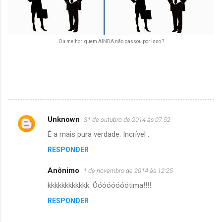
Ou melhor: quem AINDA não passou por isso ?
Unknown
31 de outubro de 2014 às 07:52
C
É a mais pura verdade. Incrível .
o
RESPONDER
m
e
Anônimo
1 de novembro de 2014 às 12:25
n
kkkkkkkkkkkk. Óóóóóóóótima!!!!
t
RESPONDER
á
r