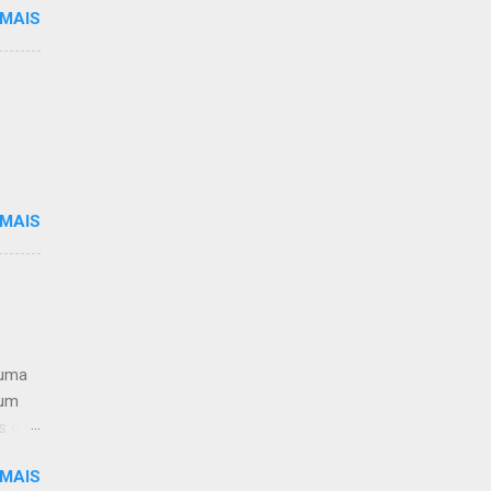
 MAIS
so
rras,
ação
menos
ê
ras
ero
der
 MAIS
 uma
jum
s de
dução
 MAIS
u não