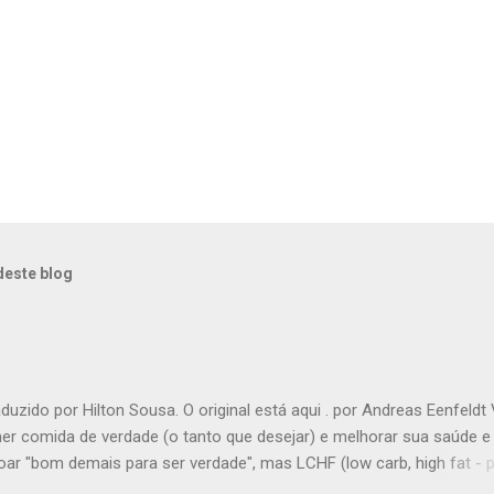
deste blog
aduzido por Hilton Sousa. O original está aqui . por Andreas Eenfeldt
er comida de verdade (o tanto que desejar) e melhorar sua saúde e
oar "bom demais para ser verdade", mas LCHF (low carb, high fat -
ato, muita gordura) é um método que tem sido usado há 150 anos. A