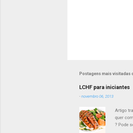
i
o
s
P
o
s
t
Postagens mais visitadas 
a
r
u
LCHF para iniciantes
m
c
-
novembro 06, 2013
o
m
Artigo tr
e
quer com
n
t
? Pode s
á
carboidr