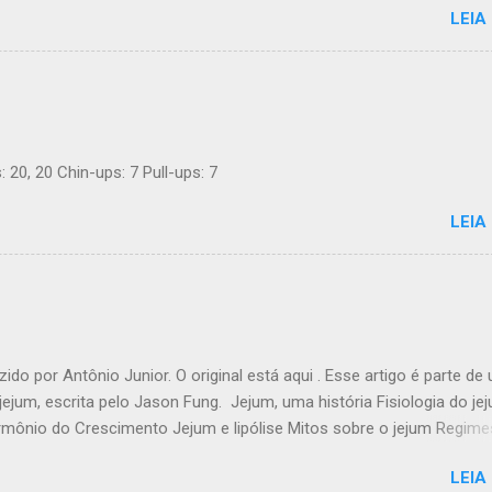
LEIA
a moderna lhe dá suporte com provas de que funciona. Não é preci
 comida, nem contar calorias, nem "substituições de refeições" biza
dios. Há apenas comida de verdade e bom senso. E toda a inform
i é 100% grátis. Introdução Uma dieta LCHF indica que você come 
atos e uma proporção maior de gordura. Ainda mais importante, voc
 a sua ingesta de açúcares e farinhas/amido. Você pode comer out
: 20, 20 Chin-ups: 7 Pull-ups: 7
deliciosas até estar satisfeito - e ainda assim perder peso. Um núm
os recentes de alta qualiade mostram que LCHF torna mais fácil per
LEIA
ntrol...
zido por Antônio Junior. O original está aqui . Esse artigo é parte de
jejum, escrita pelo Jason Fung. Jejum, uma história Fisiologia do je
mônio do Crescimento Jejum e lipólise Mitos sobre o jejum Regime
es de jejum mais longos O segredo ancestral da perda de peso Re
LEIA
Jejum Mulheres e jejum Banquetes e jejuns: O ciclo da vida Por que e