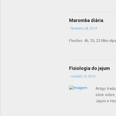
r
a ciênci
i
o
pesar sua
nem remé
Maromba diária
dada aqu
-
fevereiro 28, 2014
carboidr
minimiza
Flexões: 46, 35, 23 Mini-dips
comidas 
de estud
peso e co
Fisiologia do jejum
-
outubro 19, 2015
Artigo tradu
série sobre 
Jejum e Hor
jejum Regim
calórica x 