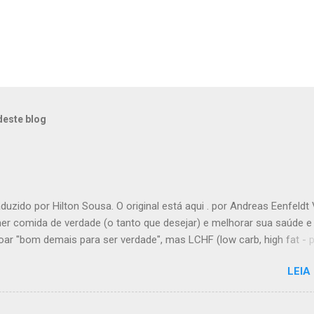
deste blog
aduzido por Hilton Sousa. O original está aqui . por Andreas Eenfeldt
er comida de verdade (o tanto que desejar) e melhorar sua saúde e
oar "bom demais para ser verdade", mas LCHF (low carb, high fat -
ato, muita gordura) é um método que tem sido usado há 150 anos. A
LEIA
a moderna lhe dá suporte com provas de que funciona. Não é preci
 comida, nem contar calorias, nem "substituições de refeições" biza
dios. Há apenas comida de verdade e bom senso. E toda a inform