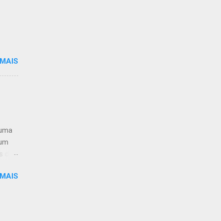
menos
ê
ras
ero
der
 MAIS
 uma
jum
s de
dução
 MAIS
u não
s
ndo