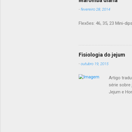
Maromba diária
dada aqu
-
fevereiro 28, 2014
carboidr
minimiza
Flexões: 46, 35, 23 Mini-dips
comidas 
de estud
peso e co
Fisiologia do jejum
-
outubro 19, 2015
Artigo tradu
série sobre 
Jejum e Hor
jejum Regim
calórica x 
consigo per
Vantagens 
sobre o jej