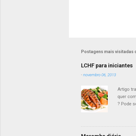
Postagens mais visitadas 
LCHF para iniciantes
-
novembro 06, 2013
Artigo tr
quer com
? Pode s
carboidr
a ciênci
pesar sua
nem remé