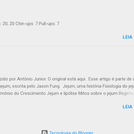
i é 100% grátis. Introdução Uma dieta LCHF indica que você come 
atos e uma proporção maior de gordura. Ainda mais importante, voc
 a sua ingesta de açúcares e farinhas/amido. Você pode comer out
: 20, 20 Chin-ups: 7 Pull-ups: 7
deliciosas até estar satisfeito - e ainda assim perder peso. Um núm
os recentes de alta qualiade mostram que LCHF torna mais fácil per
LEIA
ntrol...
zido por Antônio Junior. O original está aqui . Esse artigo é parte de
jejum, escrita pelo Jason Fung. Jejum, uma história Fisiologia do je
mônio do Crescimento Jejum e lipólise Mitos sobre o jejum Regime
es de jejum mais longos O segredo ancestral da perda de peso Re
LEIA
Jejum Mulheres e jejum Banquetes e jejuns: O ciclo da vida Por que e
der peso ? Dicas práticas de jejum Mais dicas práticas de jejum
do jejum Jejum e massa magra por Jason Fung Há muitos equívoco
um. É útil revisar a fisiologia do que acontece com nosso corpo qua
Tecnologia do Blogger