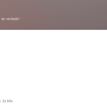
Pular para o conteúdo principal
 de verdade!
: 2x 60s