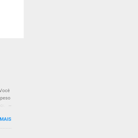
 Você
 peso
 pouco
gora,
 MAIS
so
rras,
ação