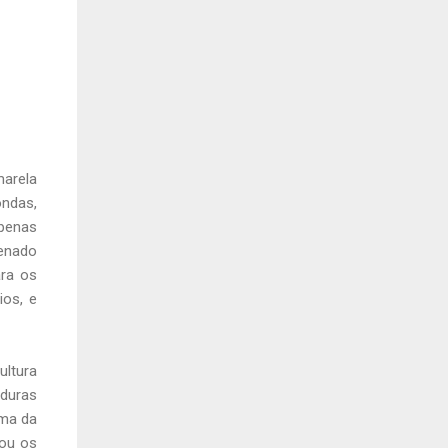
marela
ndas,
penas
enado
ara os
ios, e
ultura
rduras
ima da
iou os