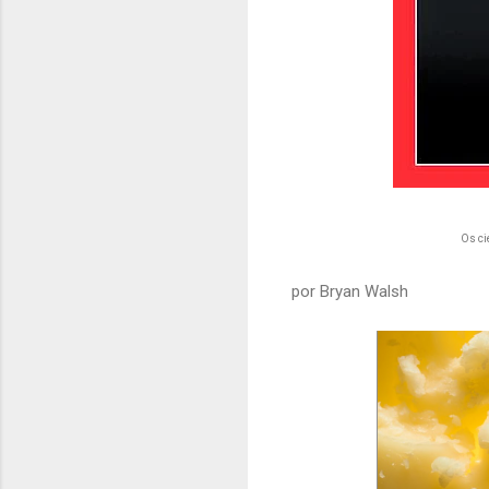
Os ci
por Bryan Walsh