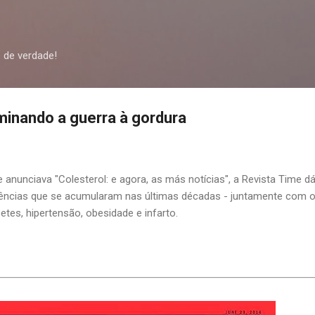
Pular para o conteúdo principal
 de verdade!
minando a guerra à gordura
anunciava "Colesterol: e agora, as más notícias", a Revista Time d
idências que se acumularam nas últimas décadas - juntamente com 
tes, hipertensão, obesidade e infarto.