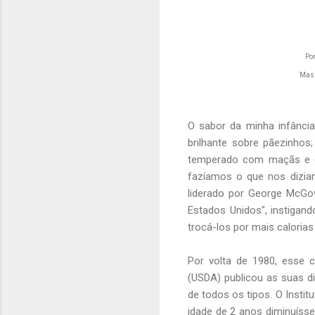
Por
Mas 
O sabor da minha infância
brilhante sobre pãezinho
temperado com maçãs e c
fazíamos o que nos dizia
liderado por George McGov
Estados Unidos", instigan
trocá-los por mais calorias
Por volta de 1980, esse c
(USDA) publicou as suas dir
de todos os tipos. O Inst
idade de 2 anos diminuís