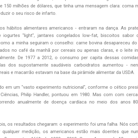
de 150 milhões de dólares, que tinha uma mensagem clara: coma
duzir o seu risco de infarto.
e os hábitos alimentares americanos - entraram na dança. As prate
iogurtes "light", jantares congelados low-fat, biscoitos sabor q
 como a minha seguiram o conselho: carne bovina desapareceu do
ados no café da manhã por cereais ou apenas claras, e o leite in
almente. De 1977 a 2012, o consumo per capita dessas comidas
ndas dos supostamente saudáveis carboidratos aumentou - ne
reais e macarrão estavam na base da pirâmide alimentar da USDA.
em um "vasto experimento nutricional", conforme o cético pres
Ciências, Philip Handler, pontuou em 1980. Mas com com cerca
orrendo anualmente de doença cardíaca no meio dos anos 80
is, os resultados chegaram: o experimento foi uma falha. Nós co
r qualquer medição, os americanos estão mais doentes que nun