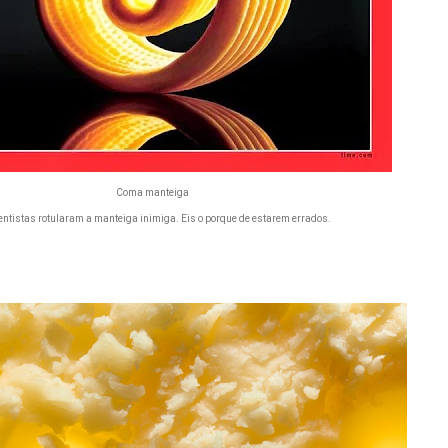
Coma manteiga
entistas rotularam a manteiga inimiga. Eis o porque de estarem errados.