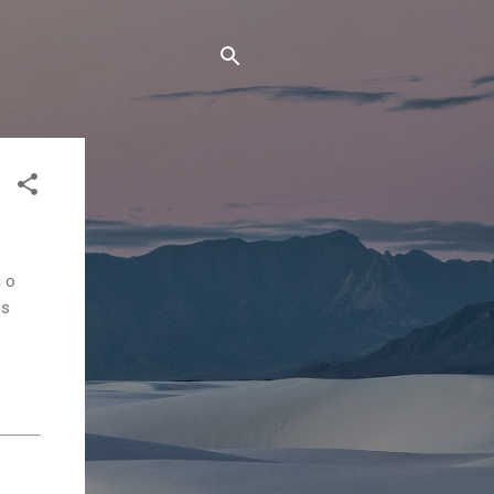
á o
os