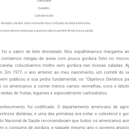
Obesidade
Diabetes
Colesterol alto
 décadas, ela tem sido o nutriente mais vilificado na dieta americana.
a nova ciência revela que a gordura não é o que tem ferido nossa saúde.
 foi o sabor de leite desnatado. Nós espalhávamos margarina a
s; comíamos mingau de aveia com pouca gordura feito no microo
anela; colocávamos molho sem gordura nas nossas saladas. A
m. Em 1977, o ano anterior ao meu nascimento, um comitê do s
ern publicou a sua pedra fundamental, os "Objetivos Dietários p
do os americanos a comer menos carnes vermelhas, ovos e laticín
 vindas de frutas, legumes e especialmente carboidratos.
onhecimento foi codificado. O departamento americano de agric
etrizes dietárias, e uma das primárias era evitar o colesterol e go
ituto Nacional de Saúde recomendavam que todos os americanos ac
sem o consumo de gordura, e naquele mesmo ano o governo anunc