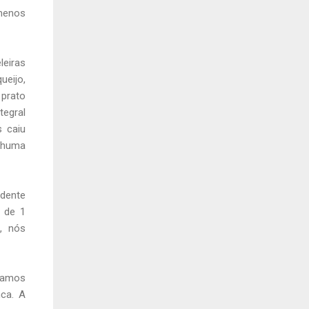
 menos
leiras
ueijo,
 prato
tegral
 caiu
nhuma
idente
 de 1
, nós
rtamos
ca. A