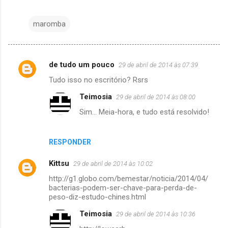
maromba
de tudo um pouco
29 de abril de 2014 às 07:39
C
Tudo isso no escritório? Rsrs
o
Teimosia
29 de abril de 2014 às 08:00
m
Sim... Meia-hora, e tudo está resolvido!
e
n
t
RESPONDER
á
Kittsu
29 de abril de 2014 às 10:02
r
http://g1.globo.com/bemestar/noticia/2014/04/
i
bacterias-podem-ser-chave-para-perda-de-
peso-diz-estudo-chines.html
o
s
Teimosia
29 de abril de 2014 às 10:36