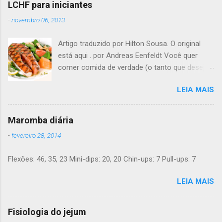
r
LCHF para iniciantes
u
m
-
novembro 06, 2013
c
o
Artigo traduzido por Hilton Sousa. O original
m
e
está aqui . por Andreas Eenfeldt Você quer
n
comer comida de verdade (o tanto que desejar)
t
e melhorar sua saúde e peso ? Pode soar
á
r
LEIA MAIS
"bom demais para ser verdade", mas LCHF (low
i
carb, high fat - pouco carboidrato, muita
o
gordura) é um método que tem sido usado há
Maromba diária
150 anos. Agora, a ciência moderna lhe dá
-
fevereiro 28, 2014
suporte com provas de que funciona. Não é
preciso pesar sua comida, nem contar calorias,
Flexões: 46, 35, 23 Mini-dips: 20, 20 Chin-ups: 7 Pull-ups: 7
nem "substituições de refeições" bizarras, nem
remédios. Há apenas comida de verdade e bom
LEIA MAIS
senso. E toda a informação dada aqui é 100%
grátis. Introdução Uma dieta LCHF indica que
você come menos carboidratos e uma
Fisiologia do jejum
proporção maior de gordura. Ainda mais