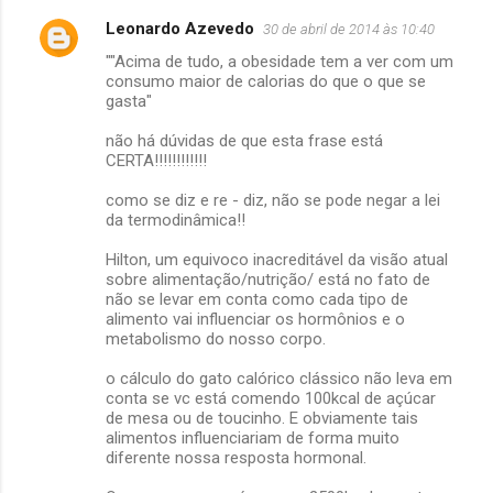
Leonardo Azevedo
30 de abril de 2014 às 10:40
""Acima de tudo, a obesidade tem a ver com um
consumo maior de calorias do que o que se
gasta"
não há dúvidas de que esta frase está
CERTA!!!!!!!!!!!!
como se diz e re - diz, não se pode negar a lei
da termodinâmica!!
Hilton, um equivoco inacreditável da visão atual
sobre alimentação/nutrição/ está no fato de
não se levar em conta como cada tipo de
alimento vai influenciar os hormônios e o
metabolismo do nosso corpo.
o cálculo do gato calórico clássico não leva em
conta se vc está comendo 100kcal de açúcar
de mesa ou de toucinho. E obviamente tais
alimentos influenciariam de forma muito
diferente nossa resposta hormonal.