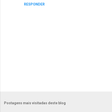
RESPONDER
P
o
s
t
Postagens mais visitadas deste blog
a