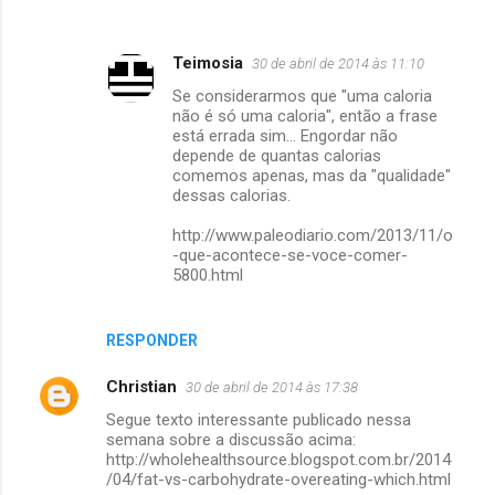
Teimosia
30 de abril de 2014 às 11:10
Se considerarmos que "uma caloria
não é só uma caloria", então a frase
está errada sim... Engordar não
depende de quantas calorias
comemos apenas, mas da "qualidade"
dessas calorias.
http://www.paleodiario.com/2013/11/o
-que-acontece-se-voce-comer-
5800.html
RESPONDER
Christian
30 de abril de 2014 às 17:38
Segue texto interessante publicado nessa
semana sobre a discussão acima:
http://wholehealthsource.blogspot.com.br/2014
/04/fat-vs-carbohydrate-overeating-which.html