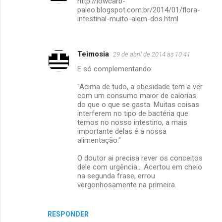
http://lowcarb-
paleo.blogspot.com.br/2014/01/flora-
intestinal-muito-alem-dos.html
Teimosia
29 de abril de 2014 às 10:41
E só complementando:
"Acima de tudo, a obesidade tem a ver
com um consumo maior de calorias
do que o que se gasta. Muitas coisas
interferem no tipo de bactéria que
temos no nosso intestino, a mais
importante delas é a nossa
alimentação."
O doutor ai precisa rever os conceitos
dele com urgência... Acertou em cheio
na segunda frase, errou
vergonhosamente na primeira.
RESPONDER