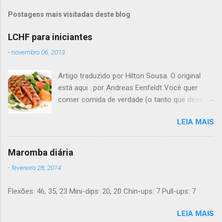
Postagens mais visitadas deste blog
LCHF para iniciantes
-
novembro 06, 2013
Artigo traduzido por Hilton Sousa. O original
está aqui . por Andreas Eenfeldt Você quer
comer comida de verdade (o tanto que desejar)
e melhorar sua saúde e peso ? Pode soar
LEIA MAIS
"bom demais para ser verdade", mas LCHF (low
carb, high fat - pouco carboidrato, muita
gordura) é um método que tem sido usado há
Maromba diária
150 anos. Agora, a ciência moderna lhe dá
-
fevereiro 28, 2014
suporte com provas de que funciona. Não é
preciso pesar sua comida, nem contar calorias,
Flexões: 46, 35, 23 Mini-dips: 20, 20 Chin-ups: 7 Pull-ups: 7
nem "substituições de refeições" bizarras, nem
remédios. Há apenas comida de verdade e bom
LEIA MAIS
senso. E toda a informação dada aqui é 100%