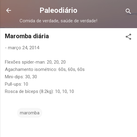
Pular para o conteúdo principal
Paleodiário
Comida de verdade, saúde de verdade!
Maromba diária
-
março 24, 2014
Flexões spider-man: 20, 20, 20
Agachamento isométrico: 60s, 60s, 60s
Mini-dips: 30, 30
Pull-ups: 10
Rosca de bíceps (8.2kg): 10, 10, 10
maromba
C
o