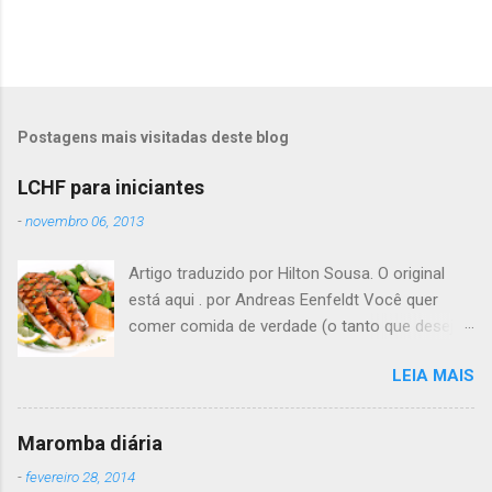
Postagens mais visitadas deste blog
LCHF para iniciantes
-
novembro 06, 2013
Artigo traduzido por Hilton Sousa. O original
está aqui . por Andreas Eenfeldt Você quer
comer comida de verdade (o tanto que desejar)
e melhorar sua saúde e peso ? Pode soar
LEIA MAIS
"bom demais para ser verdade", mas LCHF (low
carb, high fat - pouco carboidrato, muita
gordura) é um método que tem sido usado há
Maromba diária
150 anos. Agora, a ciência moderna lhe dá
-
fevereiro 28, 2014
suporte com provas de que funciona. Não é