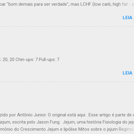
oar "bom demais para ser verdade", mas LCHF (low carb, high fat -
ato, muita gordura) é um método que tem sido usado há 150 anos. A
LEIA
a moderna lhe dá suporte com provas de que funciona. Não é preci
 comida, nem contar calorias, nem "substituições de refeições" biza
dios. Há apenas comida de verdade e bom senso. E toda a inform
i é 100% grátis. Introdução Uma dieta LCHF indica que você come 
atos e uma proporção maior de gordura. Ainda mais importante, voc
 a sua ingesta de açúcares e farinhas/amido. Você pode comer out
: 20, 20 Chin-ups: 7 Pull-ups: 7
deliciosas até estar satisfeito - e ainda assim perder peso. Um núm
os recentes de alta qualiade mostram que LCHF torna mais fácil per
LEIA
ntrol...
zido por Antônio Junior. O original está aqui . Esse artigo é parte de
jejum, escrita pelo Jason Fung. Jejum, uma história Fisiologia do je
mônio do Crescimento Jejum e lipólise Mitos sobre o jejum Regime