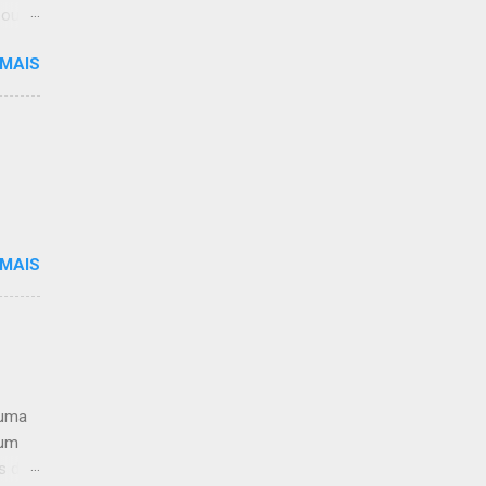
 pouco
gora,
 MAIS
so
rras,
ação
menos
ê
ras
ero
der
 MAIS
 uma
jum
s de