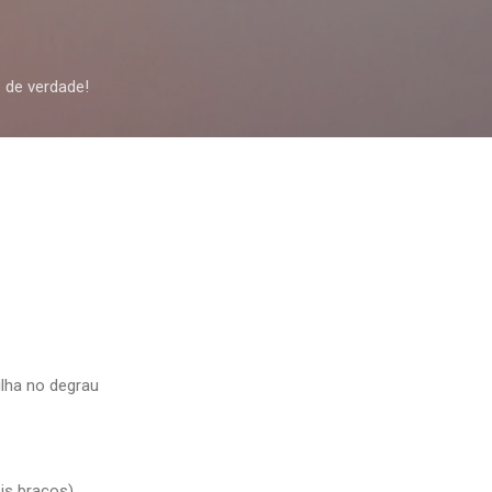
Pular para o conteúdo principal
 de verdade!
ilha no degrau
is braços)