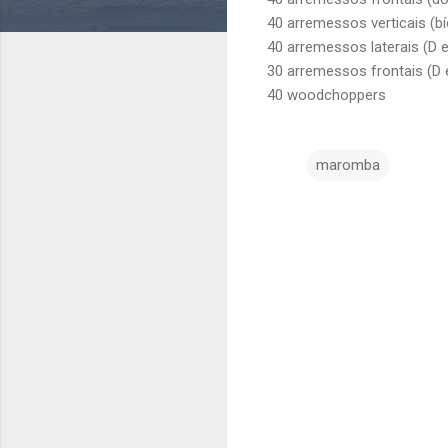
40 arremessos verticais (b
40 arremessos laterais (D e
30 arremessos frontais (D 
40 woodchoppers
maromba
C
o
m
e
n
t
á
r
i