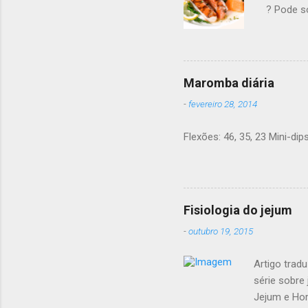
? Pode s
carboidr
a ciênci
pesar sua
nem remé
Maromba diária
dada aqu
-
fevereiro 28, 2014
carboidr
minimiza
Flexões: 46, 35, 23 Mini-dips
comidas 
de estud
peso e co
Fisiologia do jejum
-
outubro 19, 2015
Artigo tradu
série sobre 
Jejum e Hor