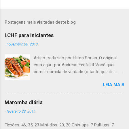
Postagens mais visitadas deste blog
LCHF para iniciantes
-
novembro 06, 2013
Artigo traduzido por Hilton Sousa. O original
está aqui . por Andreas Eenfeldt Você quer
comer comida de verdade (o tanto que desejar)
e melhorar sua saúde e peso ? Pode soar
LEIA MAIS
"bom demais para ser verdade", mas LCHF (low
carb, high fat - pouco carboidrato, muita
gordura) é um método que tem sido usado há
Maromba diária
150 anos. Agora, a ciência moderna lhe dá
-
fevereiro 28, 2014
suporte com provas de que funciona. Não é
preciso pesar sua comida, nem contar calorias,
Flexões: 46, 35, 23 Mini-dips: 20, 20 Chin-ups: 7 Pull-ups: 7
nem "substituições de refeições" bizarras, nem