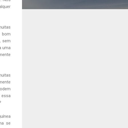
alquer
muitas
m bom
s, sem
 a uma
lmente
muitas
mente
 podem
s essa
?
guínea
ha se