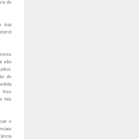
ica de
a sua
sterol
enores
ue são
uídos.
ão de
medida
. Isso
s tais
ciar o
nciais
rância