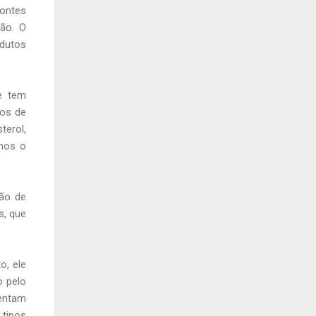
ontes
tão. O
 dutos
e tem
tos de
terol,
emos o
ção de
s, que
o, ele
o pelo
sentam
 tipos