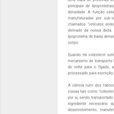
principais de lipoproteín
densidade. A função celul
manufaturadas por sub-si
chamados "retículos endop
derivado da nossa dieta.
lipoproteína de baixa densi
corpo.
Quando há colesterol sufi
mecanismo de transporte lo
de volta para o fígado, 
processado para excreção.
A ciência ruim dos fabric
coisas tais como "colestero
por si, sendo transportado
ingrediente necessário 
desenvolvimento, manut