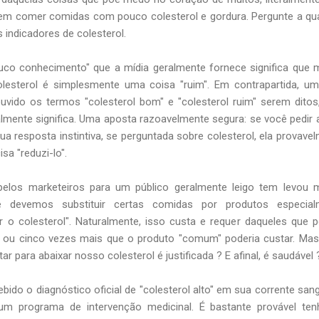
m comer comidas com pouco colesterol e gordura. Pergunte a qu
s indicadores de colesterol.
uco conhecimento" que a mídia geralmente fornece significa que 
esterol é simplesmente uma coisa "ruim". Em contrapartida, u
vido os termos "colesterol bom" e "colesterol ruim" serem dito
ealmente significa. Uma aposta razoavelmente segura: se você pedir
ua resposta instintiva, se perguntada sobre colesterol, ela provave
sa "reduzi-lo".
pelos marketeiros para um público geralmente leigo tem levou 
e devemos substituir certas comidas por produtos especial
ir o colesterol". Naturalmente, isso custa e requer daqueles que
 ou cinco vezes mais que o produto "comum" poderia custar. Ma
r para abaixar nosso colesterol é justificada ? E afinal, é saudável 
bido o diagnóstico oficial de "colesterol alto" em sua corrente san
m programa de intervenção medicinal. É bastante provável ten