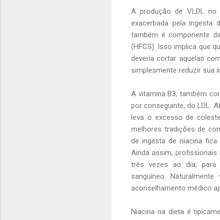
A produção de VLDL no fí
exacerbada pela ingesta 
também é componente da s
(HFCS). Isso implica que qu
deveria cortar aquelas co
simplesmente reduzir sua 
A vitamina B3, também con
por conseguinte, do LDL. Al
leva o excesso de coleste
melhores tradições de con
de ingesta de niacina fic
Ainda assim, profissionais
três vezes ao dia, para
sanguíneo. Naturalmente
aconselhamento médico ap
Niacina na dieta é tipicam