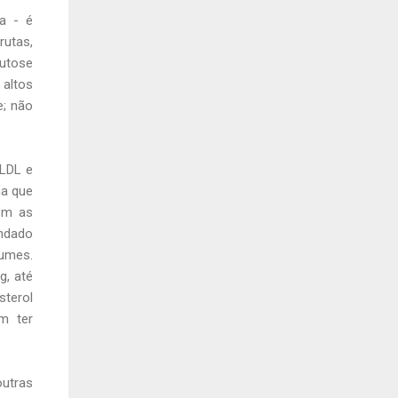
a - é
rutas,
utose
 altos
e; não
VLDL e
na que
com as
endado
lumes.
g, até
terol
m ter
outras