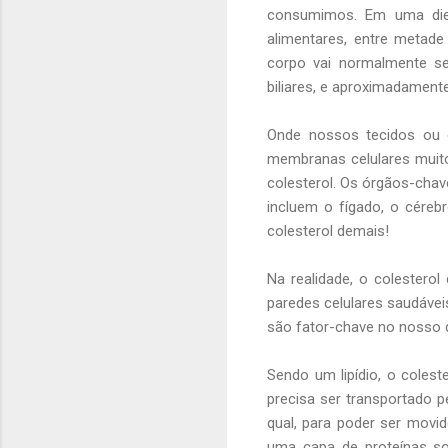
consumimos. Em uma diet
alimentares, entre metade
corpo vai normalmente se
biliares, e aproximadament
Onde nossos tecidos ou 
membranas celulares muito
colesterol. Os órgãos-chav
incluem o fígado, o cére
colesterol demais!
Na realidade, o colester
paredes celulares saudávei
são fator-chave no nosso d
Sendo um lipídio, o colest
precisa ser transportado p
qual, para poder ser movid
uma capa de proteínas sol