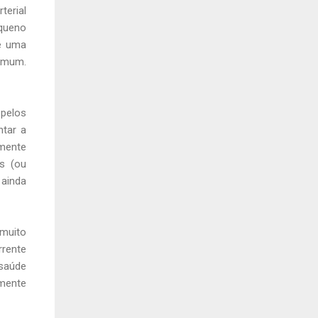
terial
queno
ue uma
omum.
 pelos
ntar a
emente
s (ou
 ainda
 muito
rrente
saúde
lmente