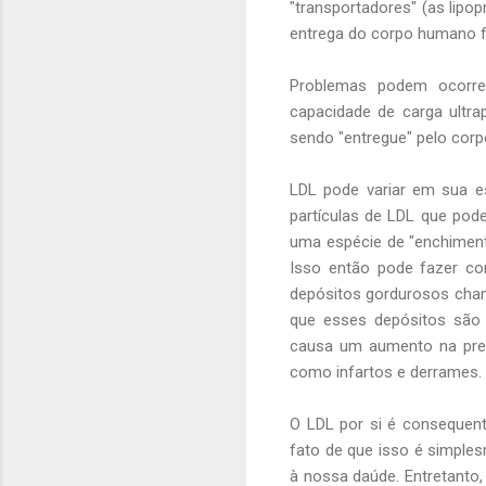
"transportadores" (as lipo
entrega do corpo humano f
Problemas podem ocorrer
capacidade de carga ultra
sendo "entregue" pelo cor
LDL pode variar em sua es
partículas de LDL que pode
uma espécie de "enchiment
Isso então pode fazer co
depósitos gordurosos cha
que esses depósitos são co
causa um aumento na pres
como infartos e derrames.
O LDL por si é consequent
fato de que isso é simples
à nossa daúde. Entretanto