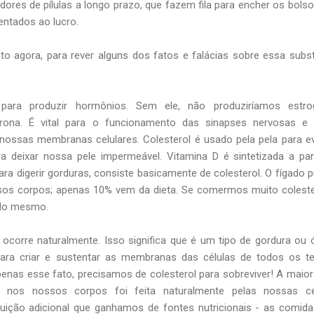
dores de pílulas a longo prazo, que fazem fila para encher os bols
entados ao lucro.
gora, para rever alguns dos fatos e falácias sobre essa subst
 para produzir hormônios. Sem ele, não produziríamos estrog
erona. É vital para o funcionamento das sinapses nervosas e 
a nossas membranas celulares. Colesterol é usado pela pela para ev
 deixar nossa pele impermeável. Vitamina D é sintetizada a par
 para digerir gorduras, consiste basicamente de colesterol. O fígado 
os corpos; apenas 10% vem da dieta. Se comermos muito coleste
 do mesmo.
e ocorre naturalmente. Isso significa que é um tipo de gordura ou 
para criar e sustentar as membranas das células de todos os t
enas esse fato, precisamos de colesterol para sobreviver! A maior
o nos nossos corpos foi feita naturalmente pelas nossas cél
buição adicional que ganhamos de fontes nutricionais - as comid