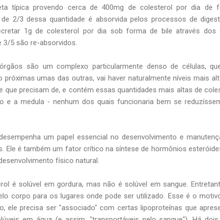
a típica provendo cerca de 400mg de colesterol por dia de f
 de 2/3 dessa quantidade é absorvida pelos processos de diges
cretar 1g de colesterol por dia sob forma de bile através dos
e 3/5 são re-absorvidos.
órgãos são um complexo particularmente denso de células, qu
 próximas umas das outras, vai haver naturalmente níveis mais al
e que precisam de, e contém essas quantidades mais altas de coles
bro e a medula - nenhum dos quais funcionaria bem se reduzíss
ol desempenha um papel essencial no desenvolvimento e manuten
s. Ele é também um fator crítico na síntese de hormônios esteróide
esenvolvimento físico natural.
erol é solúvel em gordura, mas não é solúvel em sangue. Entretant
elo corpo para os lugares onde pode ser utilizado. Esse é o motiv
o, ele precisa ser "associado" com certas lipoproteínas que apre
úveis em água (e assim, "transportáveis pelo sangue"). Há dois