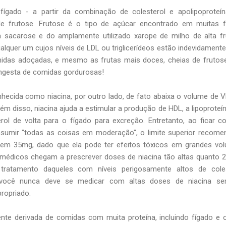
gado - a partir da combinação de colesterol e apolipoproteín
de frutose. Frutose é o tipo de açúcar encontrado em muitas f
acarose e do amplamente utilizado xarope de milho de alta fr
alquer um cujos níveis de LDL ou triglicerídeos estão indevidamente
midas adoçadas, e mesmo as frutas mais doces, cheias de frutos
ingesta de comidas gordurosas!
hecida como niacina, por outro lado, de fato abaixa o volume de 
ém disso, niacina ajuda a estimular a produção de HDL, a lipoproteí
rol de volta para o fígado para excreção. Entretanto, ao ficar 
sumir "todas as coisas em moderação", o limite superior recom
a em 35mg, dado que ela pode ter efeitos tóxicos em grandes vo
 médicos chegam a prescrever doses de niacina tão altas quanto 2
 tratamento daqueles com níveis perigosamente altos de coles
 você nunca deve se medicar com altas doses de niacina se
ropriado.
ente derivada de comidas com muita proteína, incluindo fígado e 