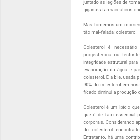
juntado às legiões de toma
gigantes farmacêuticos ori
Mas tomemos um momento a
tão mal-falada: colesterol.
Colesterol é necessário
progesterona ou testost
integridade estrutural par
evaporação da água e para
colesterol. E a bile, usada
90% do colesterol em noss
fícado diminui a produção
Colesterol é um lipídio qu
que é de fato essencial 
corporais. Considerando ap
do colesterol encontrad
Entretanto, há uma contri