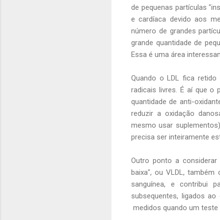
de pequenas partículas "in
e cardíaca devido aos m
número de grandes partíc
grande quantidade de peq
Essa é uma área interessan
Quando o LDL fica retido p
radicais livres. É aí que
quantidade de anti-oxidant
reduzir a oxidação danos
mesmo usar suplementos) s
precisa ser inteiramente es
Outro ponto a considerar 
baixa", ou VLDL, também c
sanguínea, e contribui 
subsequentes, ligados ao 
medidos quando um teste d