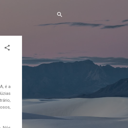
A, é a
dúzias
ário,
nosos,
e. Nós