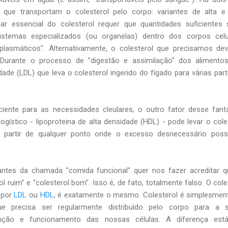
as que transportam o colesterol pelo corpo: variantes de alta e
ar essencial do colesterol requer que quantidades suficientes
stemas especializados (ou organelas) dentro dos corpos celul
lasmáticos". Alternativamente, o colesterol que precisamos de
 Durante o processo de "digestão e assimilação" dos alimentos
dade (LDL) que leva o colesterol ingerido do fígado para várias par
ciente para as necessidades cleulares, o outro fator desse fant
gístico - lipoproteina de alta densidade (HDL) - pode levar o cole
a partir de qualquer ponto onde o excesso desnecessário poss
antes da chamada "comida funcional" quer nos fazer acreditar 
l ruim" e "colesterol bom". Isso é, de fato, totalmente falso. O cole
 por
LDL
ou
HDL
, é exatamente o mesmo. Colesterol é simplesme
que precisa ser regularmente distribuído pelo corpo para a s
enção e funcionamento das nossas células. A diferença est