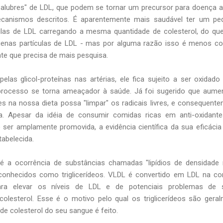
salubres" de LDL, que podem se tornar um precursor para doença ar
ecanismos descritos. É aparentemente mais saudável ter um pe
ulas de LDL carregando a mesma quantidade de colesterol, do q
uenas partículas de LDL - mas por alguma razão isso é menos c
te que precisa de mais pesquisa.
elas glicol-proteínas nas artérias, ele fica sujeito a ser oxidado
 o processo se torna ameaçador à saúde. Já foi sugerido que aume
es na nossa dieta possa "limpar" os radicais livres, e consequent
a. Apesar da idéia de consumir comidas ricas em anti-oxidante
er amplamente promovida, a evidência científica da sua eficácia
tabelecida.
é a ocorrência de substâncias chamadas "lipídios de densidade
onhecidos como triglicerídeos. VLDL é convertido em LDL na co
para elevar os níveis de LDL e de potenciais problemas de 
colesterol. Esse é o motivo pelo qual os triglicerídeos são gera
e colesterol do seu sangue é feito.