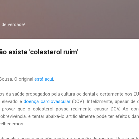
Pular para o conteúdo principal
 de verdade!
o existe 'colesterol ruim'
 Sousa. O original
está aqui
.
s da saúde propagados pela cultura ocidental e certamente nos EU
l
elevado e
doença cardiovascular
(DCV). Infelizmente, apesar de 
provar que o colesterol possa realmente causar DCV. Ao contr
sobrevivência, e tentar abaixá-lo artificialmente pode ter efeitos da
velhecemos.
 daquelas coisas que põe medo no coração de muitos, literalment