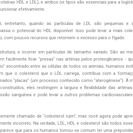
proteínas HDL e LDL), e ambos os tipos são essenciais para a logíst
uncionar efetivamente.
, entretanto, quando as partículas de LDL são pequenas e 
passa o potencial do HDL disponível. Isso pode levar a mais cole
po, com poucos recursos que retornem o excesso para o fígado.
trutura, e ocorrer em partículas de tamanho variado. São as m
m facilmente ficar "presas" nas artérias pelos proteoglicanos - q
o" encontrado entre as células de todos os animais, humanos incl
m que o colesterol que o LDL carrega, contribua com a formaç
mados "placas" (um processo conhecido como "aterogênese"). À 
nstruídos, eles restringem a largura e flexibilidade das artérias
são sanguínea e pode levar a outros problemas cardiovasculare
emente chamado de "colesterol ruim", mas você agora pode apre
mente incorreto. Na verdade, LDL, HDL e colesterol são todos esse
, parece que para os humanos tornou-se comum ter uma preponde