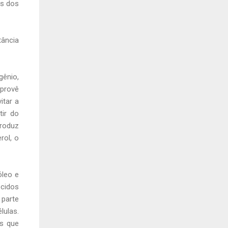
os dos
ância
ênio,
provê
itar a
tir do
produz
rol, o
óleo e
ecidos
 parte
ulas.
as que