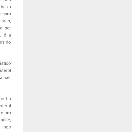
 baixa
 sejam
ares,
ve ser
, é a
tes do
ástico
sterol
a ser
que há
sterol
nte um
aúde,
á nos