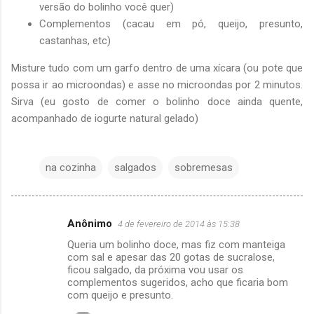
versão do bolinho você quer)
Complementos (cacau em pó, queijo, presunto,
castanhas, etc)
Misture tudo com um garfo dentro de uma xícara (ou pote que
possa ir ao microondas) e asse no microondas por 2 minutos.
Sirva (eu gosto de comer o bolinho doce ainda quente,
acompanhado de iogurte natural gelado)
na cozinha
salgados
sobremesas
Anônimo
4 de fevereiro de 2014 às 15:38
C
Queria um bolinho doce, mas fiz com manteiga
o
com sal e apesar das 20 gotas de sucralose,
m
ficou salgado, da próxima vou usar os
complementos sugeridos, acho que ficaria bom
e
com queijo e presunto.
n