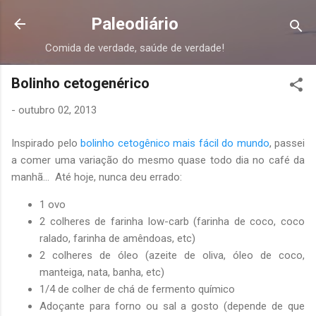
Pular para o conteúdo principal
Paleodiário
Comida de verdade, saúde de verdade!
Bolinho cetogenérico
-
outubro 02, 2013
Inspirado pelo
bolinho cetogênico mais fácil do mundo
, passei
a comer uma variação do mesmo quase todo dia no café da
manhã... Até hoje, nunca deu errado:
1 ovo
2 colheres de farinha low-carb (farinha de coco, coco
ralado, farinha de amêndoas, etc)
2 colheres de óleo (azeite de oliva, óleo de coco,
manteiga, nata, banha, etc)
1/4 de colher de chá de fermento químico
Adoçante para forno ou sal a gosto (depende de que