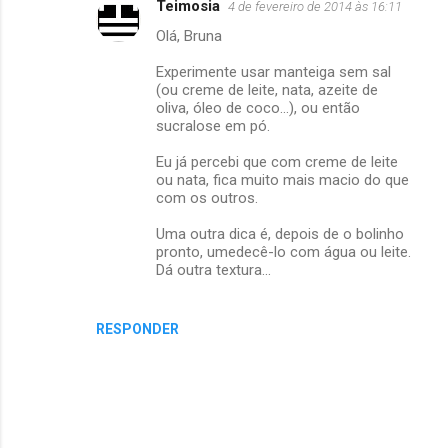
Teimosia
4 de fevereiro de 2014 às 16:11
t
Olá, Bruna
á
Experimente usar manteiga sem sal
r
(ou creme de leite, nata, azeite de
i
oliva, óleo de coco...), ou então
sucralose em pó.
o
s
Eu já percebi que com creme de leite
ou nata, fica muito mais macio do que
com os outros.
Uma outra dica é, depois de o bolinho
pronto, umedecê-lo com água ou leite.
Dá outra textura...
RESPONDER