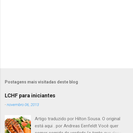
P
o
s
t
Postagens mais visitadas deste blog
a
r
LCHF para iniciantes
u
m
-
novembro 06, 2013
c
o
Artigo traduzido por Hilton Sousa. O original
m
e
está aqui . por Andreas Eenfeldt Você quer
n
comer comida de verdade (o tanto que desejar)