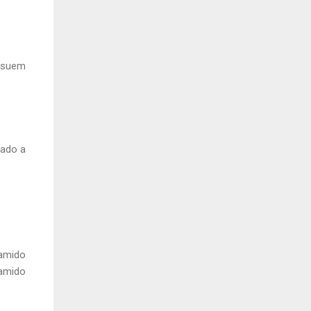
ossuem
nado a
amido
amido