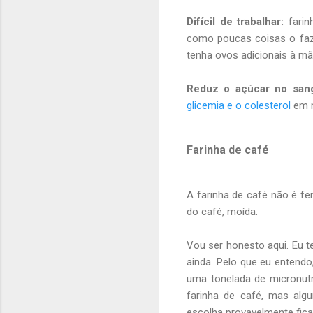
Difícil de trabalhar:
farin
como poucas coisas o faz
tenha ovos adicionais à mã
Reduz o açúcar no san
glicemia e o colesterol
em m
Farinha de café
A farinha de café não é fei
do café, moída.
Vou ser honesto aqui. Eu 
ainda. Pelo que eu entend
uma tonelada de micronutr
farinha de café, mas alg
escolha provavelmente fica