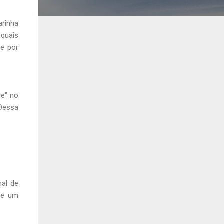
arinha
 quais
 e por
be" no
 Dessa
al de
de um