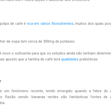
polpa de café é
rica em vários fitonutrientes
, muitos dos quais p
her de sopa tem cerca de 300mg de potássio.
é novo o suficiente para que os estudos ainda não tenham determi
mas aposto que a farinha de café terá
qualidades
prebióticas.
e
é um fenômeno recente, tendo emergido quando a febre do 
pico. Razão sendo: bananas verdes são fantásticas fontes de 
nha.