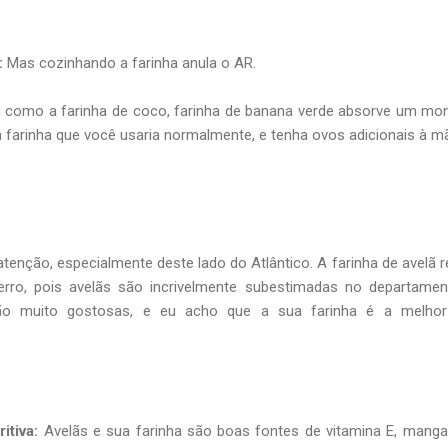
:
Mas cozinhando a farinha anula o AR.
como a farinha de coco, farinha de banana verde absorve um mo
a farinha que você usaria normalmente, e tenha ovos adicionais à m
enção, especialmente deste lado do Atlântico. A farinha de avelã 
rro, pois avelãs são incrivelmente subestimadas no departamen
ão muito gostosas, e eu acho que a sua farinha é a melhor
itiva:
Avelãs e sua farinha são boas fontes de vitamina E, mang