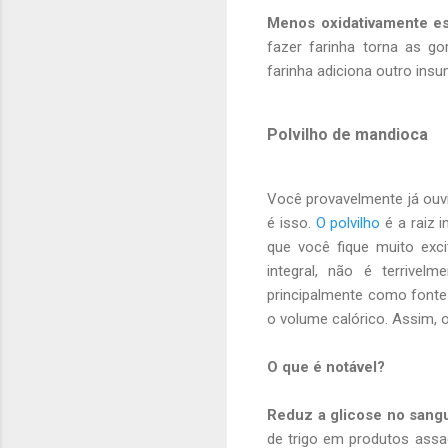
Menos oxidativamente es
fazer farinha torna as gor
farinha adiciona outro insu
Polvilho de mandioca
Você provavelmente já ouvi
é isso.
O polvilho
é a raiz i
que você fique muito ex
integral, não é terrive
principalmente como fonte
o volume calórico. Assim, o
O que é notável?
Reduz a glicose no sang
de trigo em produtos ass