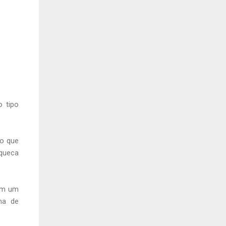
 tipo
do que
queca
 em um
ha de