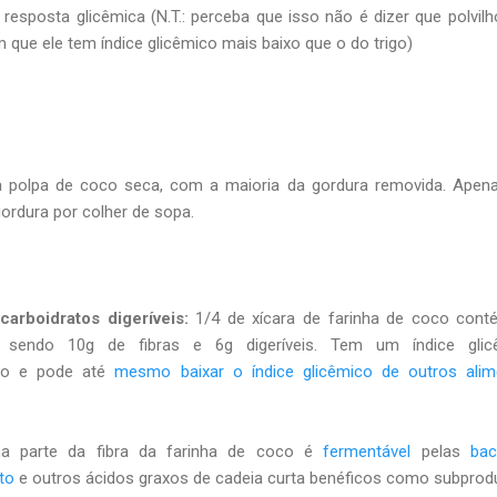
resposta glicêmica (N.T.: perceba que isso não é dizer que polvil
im que ele tem índice glicêmico mais baixo que o do trigo)
da polpa de coco seca, com a maioria da gordura removida. Ape
ordura por colher de sopa.
carboidratos digeríveis:
1/4 de xícara de farinha de coco cont
, sendo 10g de fibras e 6g digeríveis. Tem um índice glic
ixo e pode até
mesmo baixar o índice glicêmico de outros alim
 parte da fibra da farinha de coco é
fermentável
pelas
bac
ato
e outros ácidos graxos de cadeia curta benéficos como subprod