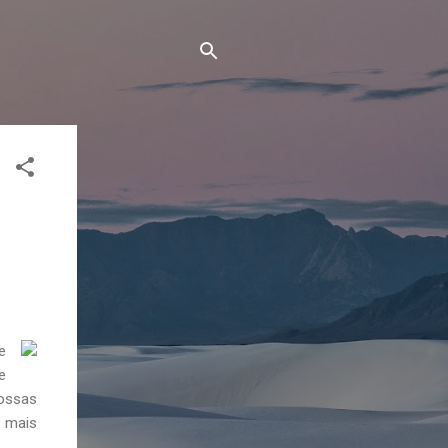
e
e
nossas
e mais