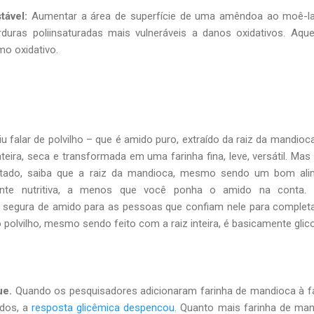
tável:
Aumentar a área de superfície de uma amêndoa ao moê-la
duras poliinsaturadas mais vulneráveis ​​a danos oxidativos. Aqu
mo oxidativo.
u falar de polvilho – que é amido puro, extraído da raiz da mandioc
nteira, seca e transformada em uma farinha fina, leve, versátil. Mas
citado, saiba que a raiz da mandioca, mesmo sendo um bom ali
lmente nutritiva, a menos que você ponha o amido na conta. É
 segura de amido para as pessoas que confiam nele para complet
 polvilho, mesmo sendo feito com a raiz inteira, é basicamente glic
ue.
Quando os pesquisadores adicionaram farinha de mandioca à f
ados, a
resposta glicêmica despencou
. Quanto mais farinha de ma