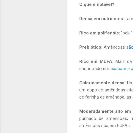
O que é notável?
Densa em nutrientes:
fari
Rico em polifenóis:
"pele
Prebiótico:
Amêndoas
são
Rico em MUFA:
Mais da 
encontrado em
abacate
e
a
Caloricamente densa:
Um 
um copo de amêndoas inte
de farinha de amêndoa, as
Moderadamente alto em
punhado de amêndoas, ma
amÊndoas rica em PUFAs.