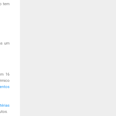
ho tem
nas um
ém 16
êmico
entos
térias
utos.