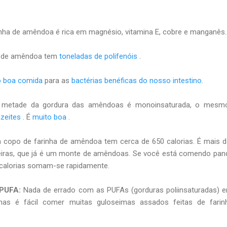
nha de amêndoa é rica em magnésio, vitamina E, cobre e manganês.
" de amêndoa tem
toneladas de polifenóis
.
 boa comida
para as
bactérias benéficas do nosso intestino
.
metade da gordura das amêndoas é monoinsaturada, o mesmo
zeites
. É
muito boa
.
copo de farinha de amêndoa tem cerca de 650 calorias. É mais 
iras, que já é um monte de amêndoas. Se você está comendo pan
 calorias somam-se rapidamente.
 PUFA:
Nada de errado com as PUFAs (gorduras poliinsaturadas)
s é fácil comer muitas guloseimas assados ​​feitas de farin