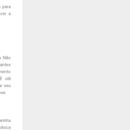
 para
ecer a
a. Não
 antes
mento
 útil
ar seu
ose.
arinha
ndioca