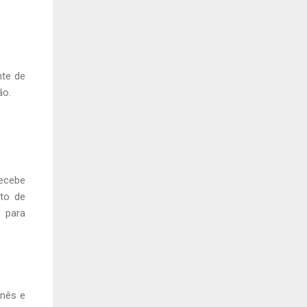
nte de
ão.
recebe
to de
 para
anês e