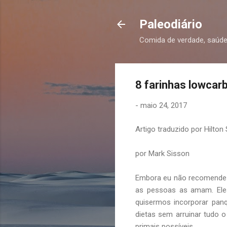
Paleodiário
Comida de verdade, saúde
8 farinhas lowcar
-
maio 24, 2017
Artigo traduzido por Hilton
por Mark Sisson
Embora eu não recomende f
as pessoas as amam. Eles
quisermos incorporar panq
dietas sem arruinar tudo o
primais possíveis.