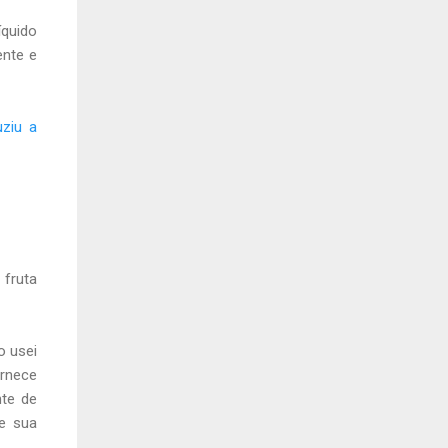
íquido
nte e
uziu a
 fruta
o usei
ornece
nte de
e sua