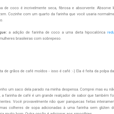
ha de coco é incrivelmente seca, fibrosa e absorvente. Absorve l
em. Cozinhe com um quarto da farinha que você usaria normalme
o.
gue:
a adição de farinha de coco a uma dieta hipocalórica
red
ulheres brasileiras com sobrepeso.
ta de grãos de café moídos - isso é café :-) Ela é feita da polpa da
tenho um saco dela parado na minha despensa. Comprei mas eu nã
o, a farinha de café é um grande realçador de sabor que também f
ientes. Você provavelmente não quer panquecas feitas inteirame
umas colheres de sopa adicionadas à uma farinha sem glúten d
ria muito bom. Outra opção é adicionar aos smoothies.