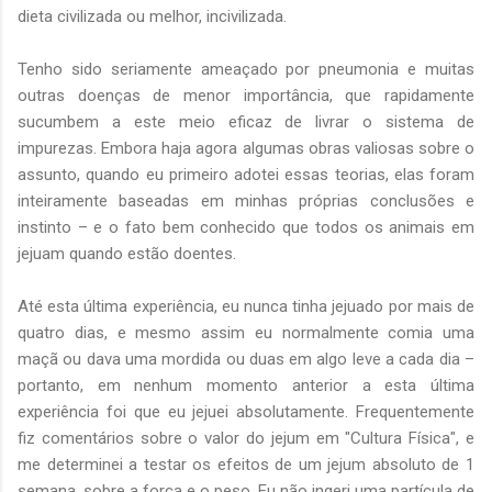
dieta civilizada ou melhor, incivilizada.
Tenho sido seriamente ameaçado por pneumonia e muitas
outras doenças de menor importância, que rapidamente
sucumbem a este meio eficaz de livrar o sistema de
impurezas. Embora haja agora algumas obras valiosas sobre o
assunto, quando eu primeiro adotei essas teorias, elas foram
inteiramente baseadas em minhas próprias conclusões e
instinto – e o fato bem conhecido que todos os animais em
jejuam quando estão doentes.
Até esta última experiência, eu nunca tinha jejuado por mais de
quatro dias, e mesmo assim eu normalmente comia uma
maçã ou dava uma mordida ou duas em algo leve a cada dia –
portanto, em nenhum momento anterior a esta última
experiência foi que eu jejuei absolutamente. Frequentemente
fiz comentários sobre o valor do jejum em "Cultura Física", e
me determinei a testar os efeitos de um jejum absoluto de 1
semana, sobre a força e o peso. Eu não ingeri uma partícula de