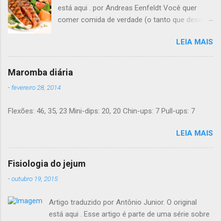
está aqui . por Andreas Eenfeldt Você quer
comer comida de verdade (o tanto que desejar)
e melhorar sua saúde e peso ? Pode soar
LEIA MAIS
"bom demais para ser verdade", mas LCHF (low
carb, high fat - pouco carboidrato, muita
gordura) é um método que tem sido usado há
Maromba diária
150 anos. Agora, a ciência moderna lhe dá
-
fevereiro 28, 2014
suporte com provas de que funciona. Não é
preciso pesar sua comida, nem contar calorias,
Flexões: 46, 35, 23 Mini-dips: 20, 20 Chin-ups: 7 Pull-ups: 7
nem "substituições de refeições" bizarras, nem
remédios. Há apenas comida de verdade e bom
LEIA MAIS
senso. E toda a informação dada aqui é 100%
grátis. Introdução Uma dieta LCHF indica que
você come menos carboidratos e uma
Fisiologia do jejum
proporção maior de gordura. Ainda mais
-
outubro 19, 2015
importante, você minimiza a sua ingesta de
açúcares e farinhas/amido. Você pode comer
Artigo traduzido por Antônio Junior. O original
outras comidas deliciosas até estar satisfeito -
está aqui . Esse artigo é parte de uma série sobre
e ainda assim perder peso. Um número de