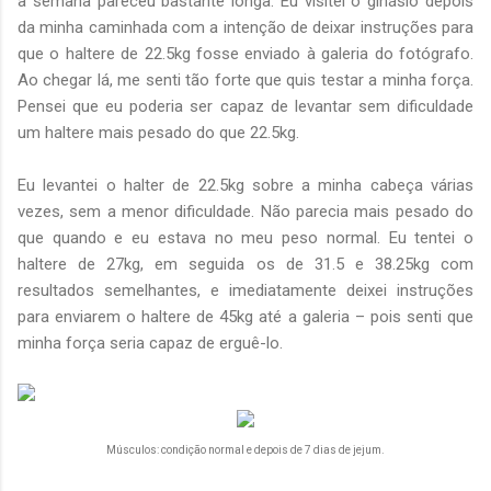
a semana pareceu bastante longa. Eu visitei o ginásio depois
da minha caminhada com a intenção de deixar instruções para
que o haltere de 22.5kg fosse enviado à galeria do fotógrafo.
Ao chegar lá, me senti tão forte que quis testar a minha força.
Pensei que eu poderia ser capaz de levantar sem dificuldade
um haltere mais pesado do que 22.5kg.
Eu levantei o halter de 22.5kg sobre a minha cabeça várias
vezes, sem a menor dificuldade. Não parecia mais pesado do
que quando e eu estava no meu peso normal. Eu tentei o
haltere de 27kg, em seguida os de 31.5 e 38.25kg com
resultados semelhantes, e imediatamente deixei instruções
para enviarem o haltere de 45kg até a galeria – pois senti que
minha força seria capaz de erguê-lo.
Músculos: condição normal e depois de 7 dias de jejum.