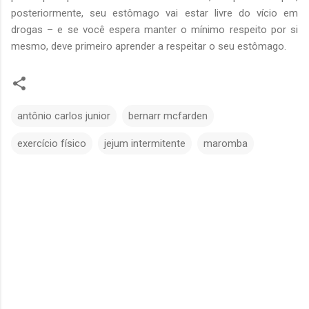
posteriormente, seu estômago vai estar livre do vício em
drogas – e se você espera manter o mínimo respeito por si
mesmo, deve primeiro aprender a respeitar o seu estômago.
antônio carlos junior
bernarr mcfarden
exercício físico
jejum intermitente
maromba
C
o
m
e
n
t
á