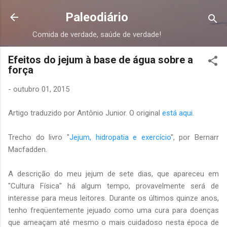
Pular para o conteúdo principal
Paleodiário
Comida de verdade, saúde de verdade!
Efeitos do jejum à base de água sobre a
força
-
outubro 01, 2015
Artigo traduzido por Antônio Junior. O original
está aqui
.
Trecho do livro "
Jejum, hidropatia e exercício
", por Bernarr
Macfadden.
A descrição do meu jejum de sete dias, que apareceu em
"Cultura Física" há algum tempo, provavelmente será de
interesse para meus leitores. Durante os últimos quinze anos,
tenho freqüentemente jejuado como uma cura para doenças
que ameaçam até mesmo o mais cuidadoso nesta época de