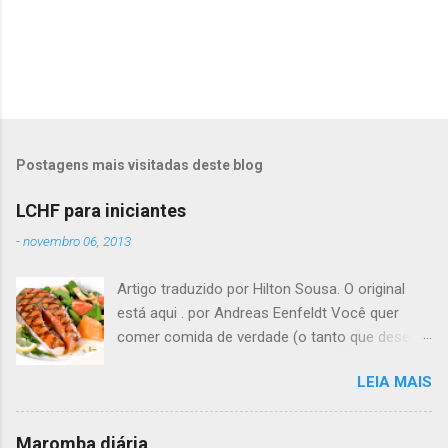
Postagens mais visitadas deste blog
LCHF para iniciantes
-
novembro 06, 2013
Artigo traduzido por Hilton Sousa. O original
está aqui . por Andreas Eenfeldt Você quer
comer comida de verdade (o tanto que desejar)
e melhorar sua saúde e peso ? Pode soar
LEIA MAIS
"bom demais para ser verdade", mas LCHF (low
carb, high fat - pouco carboidrato, muita
gordura) é um método que tem sido usado há
Maromba diária