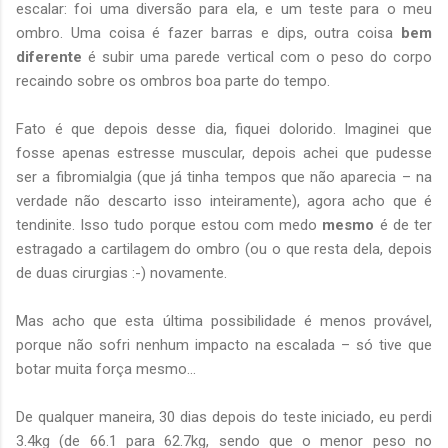
escalar: foi uma diversão para ela, e um teste para o meu
ombro. Uma coisa é fazer barras e dips, outra coisa
bem
diferente
é subir uma parede vertical com o peso do corpo
recaindo sobre os ombros boa parte do tempo.
Fato é que depois desse dia, fiquei dolorido. Imaginei que
fosse apenas estresse muscular, depois achei que pudesse
ser a fibromialgia (que já tinha tempos que não aparecia – na
verdade não descarto isso inteiramente), agora acho que é
tendinite. Isso tudo porque estou com medo
mesmo
é de ter
estragado a cartilagem do ombro (ou o que resta dela, depois
de duas cirurgias :-) novamente.
Mas acho que esta última possibilidade é menos provável,
porque não sofri nenhum impacto na escalada – só tive que
botar muita força mesmo...
De qualquer maneira, 30 dias depois do teste iniciado, eu perdi
3.4kg (de 66.1 para 62.7kg, sendo que o menor peso no