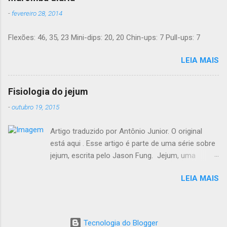
150 anos. Agora, a ciência moderna lhe dá
-
fevereiro 28, 2014
suporte com provas de que funciona. Não é
preciso pesar sua comida, nem contar calorias,
Flexões: 46, 35, 23 Mini-dips: 20, 20 Chin-ups: 7 Pull-ups: 7
nem "substituições de refeições" bizarras, nem
remédios. Há apenas comida de verdade e bom
LEIA MAIS
senso. E toda a informação dada aqui é 100%
grátis. Introdução Uma dieta LCHF indica que
você come menos carboidratos e uma
Fisiologia do jejum
proporção maior de gordura. Ainda mais
-
outubro 19, 2015
importante, você minimiza a sua ingesta de
açúcares e farinhas/amido. Você pode comer
Artigo traduzido por Antônio Junior. O original
outras comidas deliciosas até estar satisfeito -
está aqui . Esse artigo é parte de uma série sobre
e ainda assim perder peso. Um número de
jejum, escrita pelo Jason Fung. Jejum, uma
estudos recentes de alta qualiade mostram
história Fisiologia do jejum Jejum e Hormônio do
que LCHF torna mais fácil perder peso e
LEIA MAIS
Crescimento Jejum e lipólise Mitos sobre o jejum
control...
Regimes de jejum Regimes de jejum mais longos
O segredo ancestral da perda de peso Redução
calórica x Jejum Mulheres e jejum Banquetes e
Tecnologia do Blogger