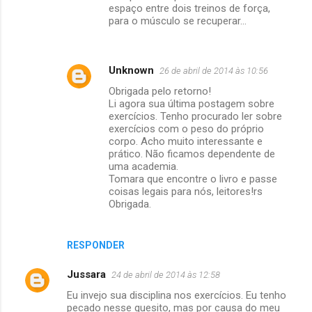
espaço entre dois treinos de força,
para o músculo se recuperar...
Unknown
26 de abril de 2014 às 10:56
Obrigada pelo retorno!
Li agora sua última postagem sobre
exercícios. Tenho procurado ler sobre
exercícios com o peso do próprio
corpo. Acho muito interessante e
prático. Não ficamos dependente de
uma academia.
Tomara que encontre o livro e passe
coisas legais para nós, leitores!rs
Obrigada.
RESPONDER
Jussara
24 de abril de 2014 às 12:58
Eu invejo sua disciplina nos exercícios. Eu tenho
pecado nesse quesito, mas por causa do meu