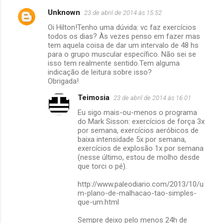
Unknown
23 de abril de 2014 às 15:52
C
Oi Hilton!Tenho uma dúvida: vc faz exercícios
o
todos os dias? Às vezes penso em fazer mas
m
tem aquela coisa de dar um intervalo de 48 hs
para o grupo muscular específico. Não sei se
e
isso tem realmente sentido.Tem alguma
indicação de leitura sobre isso?
n
Obrigada!
t
Teimosia
23 de abril de 2014 às 16:01
á
Eu sigo mais-ou-menos o programa
r
do Mark Sisson: exercícios de força 3x
i
por semana, exercícios aeróbicos de
baixa intensidade 5x por semana,
o
exercícios de explosão 1x por semana
s
(nesse último, estou de molho desde
que torci o pé).
http://www.paleodiario.com/2013/10/u
m-plano-de-malhacao-tao-simples-
que-um.html
Sempre deixo pelo menos 24h de