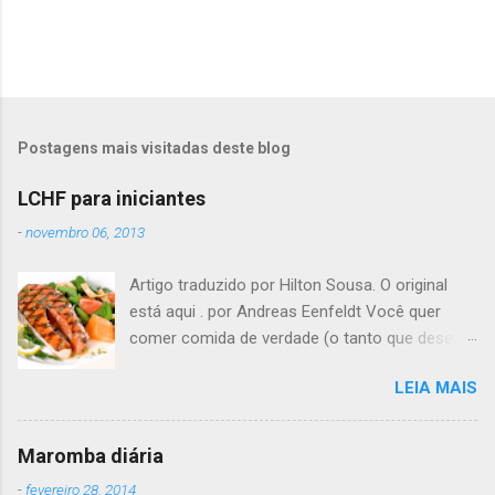
P
o
s
t
Postagens mais visitadas deste blog
a
r
LCHF para iniciantes
u
m
-
novembro 06, 2013
c
o
Artigo traduzido por Hilton Sousa. O original
m
e
está aqui . por Andreas Eenfeldt Você quer
n
comer comida de verdade (o tanto que desejar)
t
e melhorar sua saúde e peso ? Pode soar
á
r
LEIA MAIS
"bom demais para ser verdade", mas LCHF (low
i
carb, high fat - pouco carboidrato, muita
o
gordura) é um método que tem sido usado há
Maromba diária
150 anos. Agora, a ciência moderna lhe dá
-
fevereiro 28, 2014